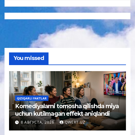
You missed
QIZIQARLI FAKTLAR
Komediyalarni tomosha qilishda miya
uchun kutilmagan effekt aniqlandi
8 АВГУСТА, 2026
QWERT.UZ