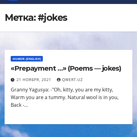
Метка:
#jokes
HUMOR (ENGLISH)
«Prepayment …» (Poems — jokes)
21 НОЯБРЯ, 2021
QWERT.UZ
Granny Yagusya: -"Oh, kitty, you are my kitty,
Warm you are a tummy. Natural wool is in you,
Back -…