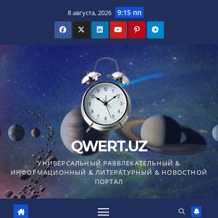
Перейти
9:15 пп
8 августа, 2026
к
содержимому
QWERT.UZ
УНИВЕРСАЛЬНЫЙ РАЗВЛЕКАТЕЛЬНЫЙ &
ИНФОРМАЦИОННЫЙ & ЛИТЕРАТУРНЫЙ & НОВОСТНОЙ
ПОРТАЛ