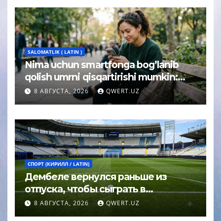
SALOMATLIK ( LATIN )
Nima uchun smartfonga bog’lanib
qolish umrni qisqartirishi mumkin:
psixolog javobi
8 АВГУСТА, 2026
QWERT.UZ
СПОРТ (КИРИЛЛ / LATIN)
Дембеле вернулся раньше из
отпуска, чтобы сыграть в
Суперкубке УЕФА
8 АВГУСТА, 2026
QWERT.UZ