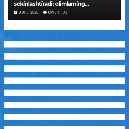
sekinlashtiradi: olimlarning
kutilmagan xulosasi
АВГ 6, 2026
QWERT.UZ