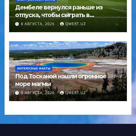
Дембеле вернулся раньше из
отпуска, чтобы сыграть в
Суперкубке УЕФА
8 АВГУСТА, 2026
QWERT.UZ
ИНТЕРЕСНЫЕ ФАКТЫ
Под Тосканой нашли огромное
море магмы
8 АВГУСТА, 2026
QWERT.UZ