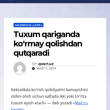
SALOMATLIK ( LATIN )
Tuxum qariganda
ko‘rmay qolishdan
qutqaradi
От
qwert.uz
МАЙ 11, 2019
Keksalikda ko‘rish qobiliyatini kamayishini
oldini olish uchun xaftada ikki yoki to‘rtta
tuxum eyish etarli» — deb yozadi «
Mail.ru
health
». .