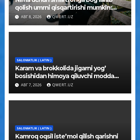
qolish umrni qisqartirishi mumkin:
psixolog javobi
АВГ 8, 2026
QWERT.UZ
SALOMATLIK ( LATIN )
Karam va brokkolida jigarni yog’
bosishidan himoya qiluvchi modda
topildi
АВГ 7, 2026
QWERT.UZ
SALOMATLIK ( LATIN )
Kamroq oqsil iste’mol qilish qarishni