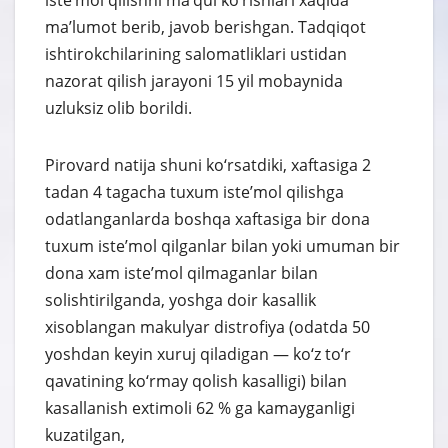
iste’mol qilishni ma’qul ko‘rishlari xaqida
ma’lumot berib, javob berishgan. Tadqiqot
ishtirokchilarining salomatliklari ustidan
nazorat qilish jarayoni 15 yil mobaynida
uzluksiz olib borildi.
Pirovard natija shuni ko‘rsatdiki, xaftasiga 2
tadan 4 tagacha tuxum iste’mol qilishga
odatlanganlarda boshqa xaftasiga bir dona
tuxum iste’mol qilganlar bilan yoki umuman bir
dona xam iste’mol qilmaganlar bilan
solishtirilganda, yoshga doir kasallik
xisoblangan makulyar distrofiya (odatda 50
yoshdan keyin xuruj qiladigan — ko‘z to‘r
qavatining ko‘rmay qolish kasalligi) bilan
kasallanish extimoli 62 % ga kamayganligi
kuzatilgan,