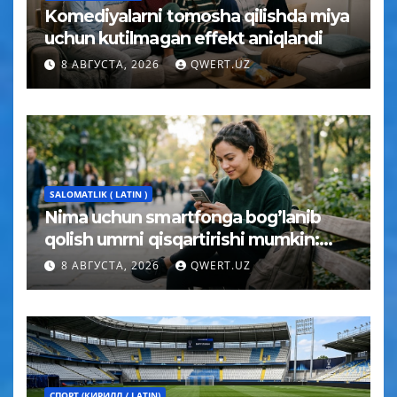
Komediyalarni tomosha qilishda miya
uchun kutilmagan effekt aniqlandi
8 АВГУСТА, 2026
QWERT.UZ
SALOMATLIK ( LATIN )
Nima uchun smartfonga bog’lanib
qolish umrni qisqartirishi mumkin:
psixolog javobi
8 АВГУСТА, 2026
QWERT.UZ
СПОРТ (КИРИЛЛ / LATIN)