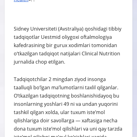
Sidney Universiteti (Avstraliya) qoshidagi tibbiy
tadqiqotlar Uestmid oliygoxi oftalmologiya
kafedrasining bir gurux xodimlari tomonidan
o‘tkazilgan tadqiqot natijalari Clinical Nutrition
jurnalida chop etilgan.
Tadqiqotchilar 2 mingdan ziyod insonga
taalluqli bo‘lgan ma’lumotlarni taxlil qilganlar.
O‘tkazilgan tadqiqotning boshlanishidayoq bu
insonlarning yoshlari 49 ni va undan yuqorini
tashkil qilgan xolda, ular tuxum iste’mol
qilishlariga doir savollarga — xaftasiga necha
dona tuxum iste’mol qilishlari va uni qay tarzda