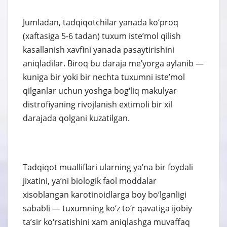
Jumladan, tadqiqotchilar yanada ko‘proq
(xaftasiga 5-6 tadan) tuxum iste’mol qilish
kasallanish xavfini yanada pasaytirishini
aniqladilar. Biroq bu daraja me’yorga aylanib —
kuniga bir yoki bir nechta tuxumni iste’mol
qilganlar uchun yoshga bog‘liq makulyar
distrofiyaning rivojlanish extimoli bir xil
darajada qolgani kuzatilgan.
Tadqiqot mualliflari ularning ya’na bir foydali
jixatini, ya’ni biologik faol moddalar
xisoblangan karotinoidlarga boy bo‘lganligi
sababli — tuxumning ko‘z to‘r qavatiga ijobiy
ta’sir ko‘rsatishini xam aniqlashga muvaffaq