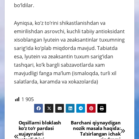
bo‘ldilar.
Ayniqsa, ko‘z to‘rini shikastlanishdan va
emirilishdan asrovchi, kuchli tabiiy antioksidant
xisoblangan lyutein va zeaksantinlar tuxumning
sarig‘ida ko‘plab miqdorda mavjud. Tabiatda
esa, lyutein va zeaksantin tuxum sarig‘idan
tashqari, ko‘k bargli sabzavotlarda xam
mavjudligi fanga ma’lum (ismaloqda, turli xil
salatlarda, karamda va xokazolarda)
1 905
Навигация
Oqsillarni bloklash
Barchani qiynaydigan
ko‘z to‘r pardasi
nozik masala haqida:
по
xujayralari
Ta’sirlangan ichak