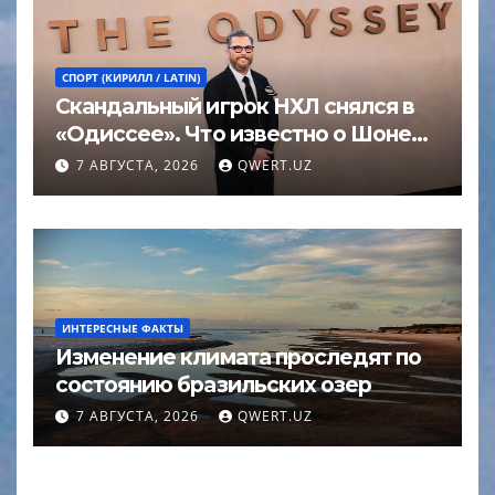
СПОРТ (КИРИЛЛ / LATIN)
Скандальный игрок НХЛ снялся в
«Одиссее». Что известно о Шоне
Эйвери
7 АВГУСТА, 2026
QWERT.UZ
ИНТЕРЕСНЫЕ ФАКТЫ
Изменение климата проследят по
состоянию бразильских озер
7 АВГУСТА, 2026
QWERT.UZ