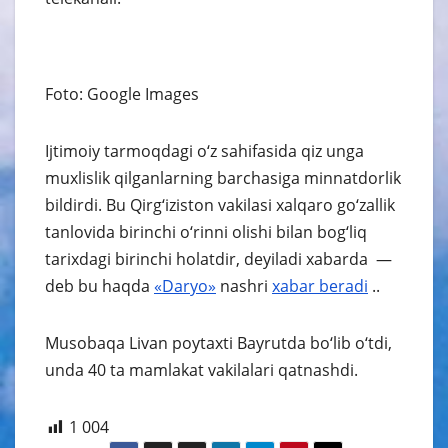
Foto: Google Images
Ijtimoiy tarmoqdagi o‘z sahifasida qiz unga
muxlislik qilganlarning barchasiga minnatdorlik
bildirdi. Bu Qirg‘iziston vakilasi xalqaro go‘zallik
tanlovida birinchi o‘rinni olishi bilan bog‘liq
tarixdagi birinchi holatdir, deyiladi xabarda —
deb bu haqda
«Daryo»
nashri
xabar
beradi
..
Musobaqa Livan poytaxti Bayrutda bo‘lib o‘tdi,
unda 40 ta mamlakat vakilalari qatnashdi.
1 004