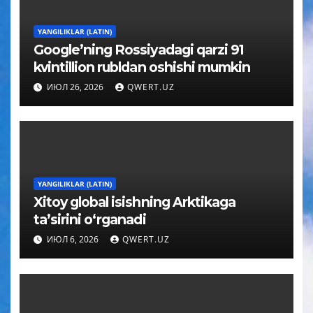
YANGILIKLAR (LATIN)
Google’ning Rossiyadagi qarzi 91
kvintillion rubldan oshishi mumkin
ИЮЛ 26, 2026
QWERT.UZ
YANGILIKLAR (LATIN)
Xitoy global isishning Arktikaga
taʼsirini oʻrganadi
ИЮЛ 6, 2026
QWERT.UZ