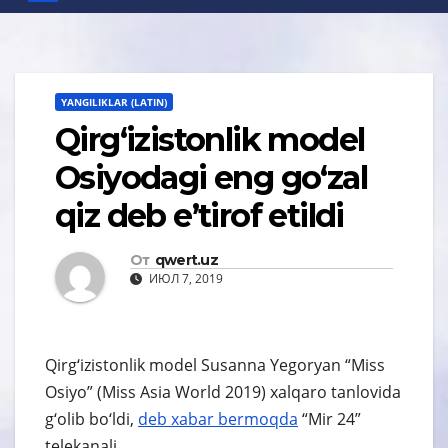
YANGILIKLAR (LATIN)
Qirg‘izistonlik model
Osiyodagi eng go‘zal
qiz deb e’tirof etildi
От
qwert.uz
ИЮЛ 7, 2019
Qirg‘izistonlik model Susanna Yegoryan “Miss
Osiyo” (Miss Asia World 2019) xalqaro tanlovida
g‘olib bo‘ldi,
deb xabar bermoqda
“Mir 24”
telekanali.