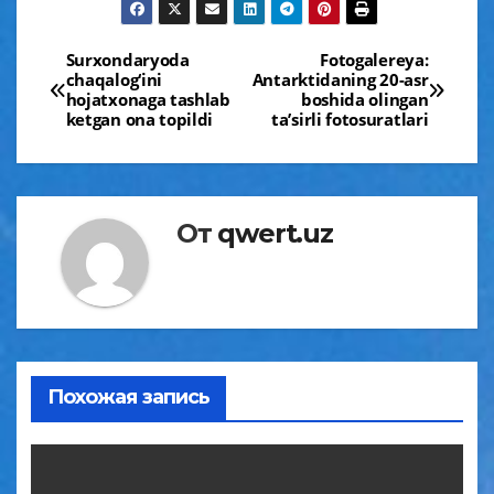
Навигация
Surxondaryoda
Fotogalereya:
chaqalog‘ini
Antarktidaning 20-asr
по
hojatxonaga tashlab
boshida olingan
ketgan ona topildi
ta’sirli fotosuratlari
записям
От
qwert.uz
Похожая запись