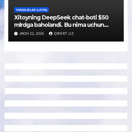
YANGILIKLAR (LATIN)
Xitoyning DeepSeek chat-boti $50
mlrdga baholandi. Bu nima uchun
muhim
ИЮН 22, 2026
QWERT.UZ