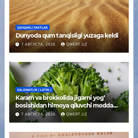
QIZIQARLI FAKTLAR
Dunyoda qum tanqisligi yuzaga keldi
7 АВГУСТА, 2026
QWERT.UZ
SALOMATLIK ( LATIN )
Karam va brokkolida jigarni yog’
bosishidan himoya qiluvchi modda
topildi
7 АВГУСТА, 2026
QWERT.UZ