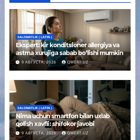
SALOMATLIK ( LATIN )
Ekspert: kir konditsioner allergiya va
astma xurujiga sabab bo’lishi mumkin
9 АВГУСТА, 2026
QWERT.UZ
SALOMATLIK ( LATIN )
Nima uchun smartfon bilan uxlab
qolish xavfli: shifokor javobi
9 АВГУСТА, 2026
QWERT.UZ