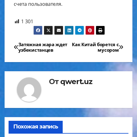
счета пользователя.
1 301
Навигация
Затяжная жара ждет
Как Китай борется с
узбекистанцев
мусором
по
записям
От
qwert.uz
Похожая запись