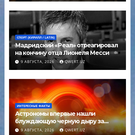
СПОРТ (КИРИЛЛ / LATIN)
Мадридский «Реал» отреагировал
на кончину отца Лионеля Месси
9 АВГУСТА, 2026
QWERT.UZ
ИНТЕРЕСНЫЕ ФАКТЫ
Астрономы впервые нашли
блуждающую черную дыру за
пределами галактики
9 АВГУСТА, 2026
QWERT.UZ