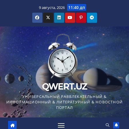
Перейти
11:40 дп
9 августа, 2026
к
содержимому
QWERT.UZ
УНИВЕРСАЛЬНЫЙ РАЗВЛЕКАТЕЛЬНЫЙ &
ИНФОРМАЦИОННЫЙ & ЛИТЕРАТУРНЫЙ & НОВОСТНОЙ
ПОРТАЛ