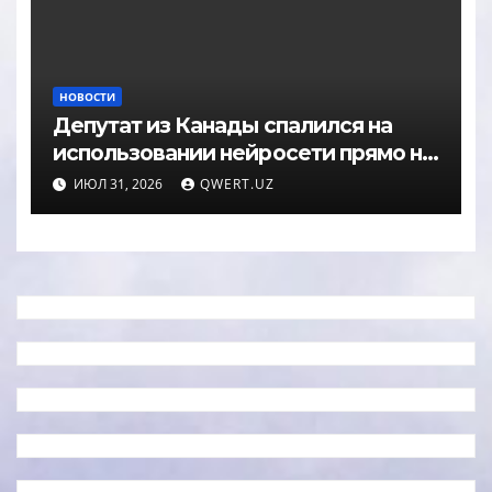
НОВОСТИ
Депутат из Канады спалился на
использовании нейросети прямо на
заседании
ИЮЛ 31, 2026
QWERT.UZ