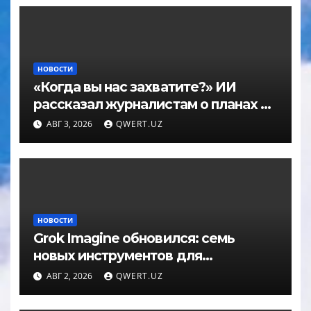
НОВОСТИ
«Когда вы нас захватите?» ИИ
рассказал журналистам о планах по
покорению мира в большом
АВГ 3, 2026
QWERT.UZ
интервью с ChatGPT
НОВОСТИ
Grok Imagine обновился: семь
новых инструментов для
редактирования фото
АВГ 2, 2026
QWERT.UZ