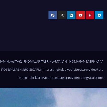
АР (News)
TAKLIFNOMALAR-TABRIKLAR
ТАКЛИФНОМАЛАР-ТАБРИКЛАР
-ПОЗДРАВЛЕНИЯ
QIZIQARLI (Interesting)
Adabiyot (Literature)
Video
Foto
Video-Tabriklar
Видео-Поздравления
Video Congratulations