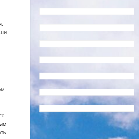
м.
аши
ом
го
бым
ать