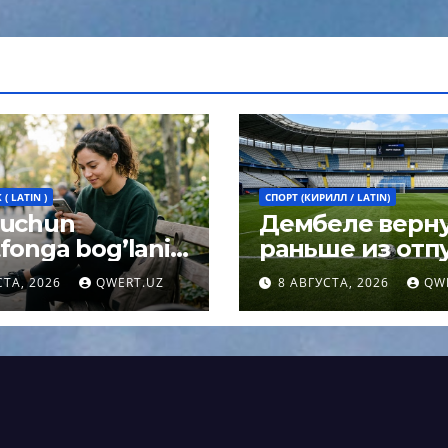
( LATIN )
СПОРТ (КИРИЛЛ / LATIN)
 uchun
Дембеле верн
fonga bog’lanib
раньше из отпу
h umrni
чтобы сыграть 
СТА, 2026
QWERT.UZ
8 АВГУСТА, 2026
QW
rtirishi mumkin:
Суперкубке У
og javobi