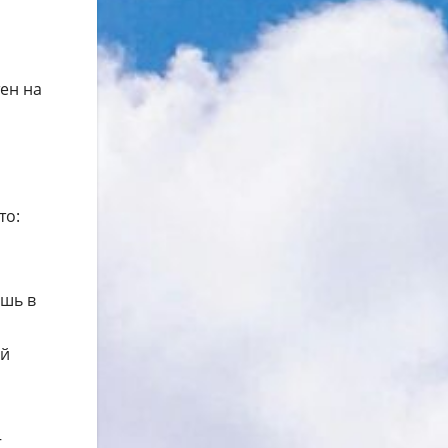
ен на
то:
ишь в
ый
—