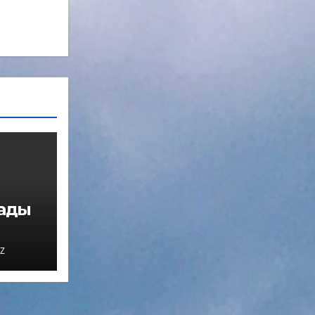
нады
Z
мо