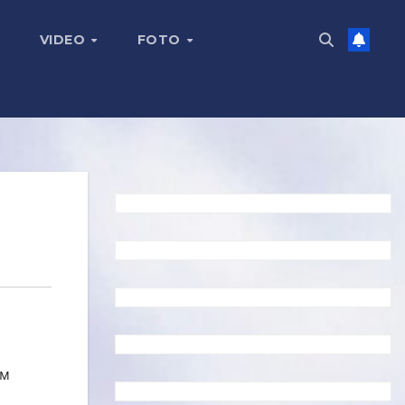
VIDEO
FOTO
ым