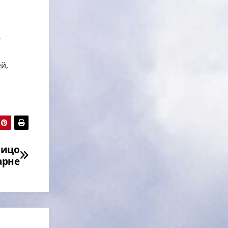
ю
й,
лицо
арне