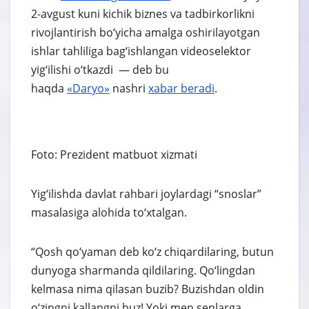
2-avgust kuni kichik biznes va tadbirkorlikni
rivojlantirish bo‘yicha amalga oshirilayotgan
ishlar tahliliga bag‘ishlangan videoselektor
yig‘ilishi o‘tkazdi — deb bu
haqda
«Daryo»
nashri
xabar
beradi
.
Foto: Prezident matbuot xizmati
Yig‘ilishda davlat rahbari joylardagi “snoslar”
masalasiga alohida to‘xtalgan.
“Qosh qo‘yaman deb ko‘z chiqardilaring, butun
dunyoga sharmanda qildilaring. Qo‘lingdan
kelmasa nima qilasan buzib? Buzishdan oldin
o‘zingni kallangni buz! Yoki men senlarga