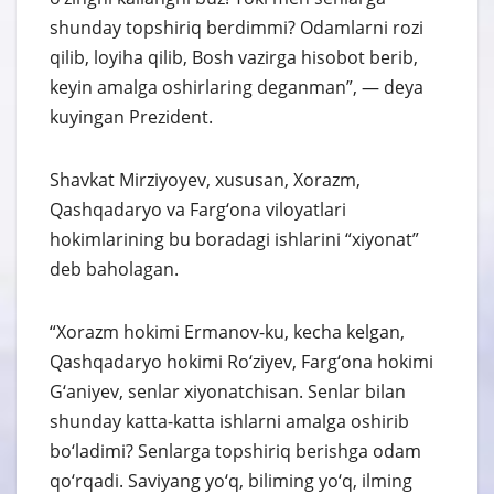
shunday topshiriq berdimmi? Odamlarni rozi
qilib, loyiha qilib, Bosh vazirga hisobot berib,
keyin amalga oshirlaring deganman”, — deya
kuyingan Prezident.
Shavkat Mirziyoyev, xususan, Xorazm,
Qashqadaryo va Farg‘ona viloyatlari
hokimlarining bu boradagi ishlarini “xiyonat”
deb baholagan.
“Xorazm hokimi Ermanov-ku, kecha kelgan,
Qashqadaryo hokimi Ro‘ziyev, Farg‘ona hokimi
G‘aniyev, senlar xiyonatchisan. Senlar bilan
shunday katta-katta ishlarni amalga oshirib
bo‘ladimi? Senlarga topshiriq berishga odam
qo‘rqadi. Saviyang yo‘q, biliming yo‘q, ilming