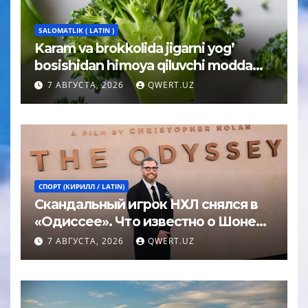
SALOMATLIK ( LATIN )
Karam va brokkolida jigarni yog’
bosishidan himoya qiluvchi modda
topildi
7 АВГУСТА, 2026
QWERT.UZ
СПОРТ (КИРИЛЛ / LATIN)
Скандальный игрок НХЛ снялся в
«Одиссее». Что известно о Шоне
Эйвери
7 АВГУСТА, 2026
QWERT.UZ