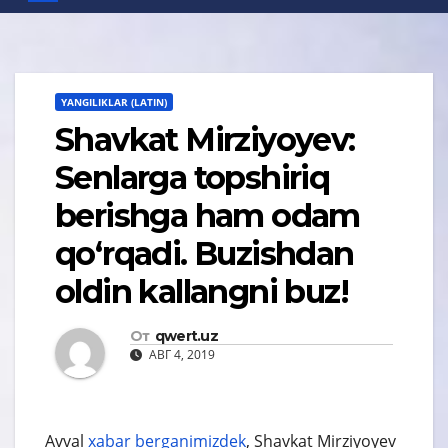
YANGILIKLAR (LATIN)
Shavkat Mirziyoyev:
Senlarga topshiriq
berishga ham odam
qo‘rqadi. Buzishdan
oldin kallangni buz!
От
qwert.uz
АВГ 4, 2019
Avval
xabar berganimizdek
, Shavkat Mirziyoyev