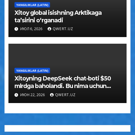
YANGILIKLAR (LATIN)
Xitoy global isishning Arktikaga
taʼsirini oʻrganadi
ИЮЛ 6, 2026
QWERT.UZ
YANGILIKLAR (LATIN)
Xitoyning DeepSeek chat-boti $50
mlrdga baholandi. Bu nima uchun
muhim
ИЮН 22, 2026
QWERT.UZ