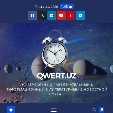
Перейти
1:43 дп
7 августа, 2026
к
содержимому
QWERT.UZ
УНИВЕРСАЛЬНЫЙ РАЗВЛЕКАТЕЛЬНЫЙ &
ИНФОРМАЦИОННЫЙ & ЛИТЕРАТУРНЫЙ & НОВОСТНОЙ
ПОРТАЛ