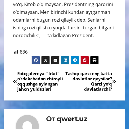
yo‘q. Kitob o‘qimaysan, Prezidentning qarorini
o‘qimaysan. Men birinchi kundan aytganman
odamlarni bugun rozi qilaylik deb. Senlarni
ishing rozi qilish u yoqda tursin, turgan bitgani
norozichilik”, — ta’kidlagan Prezident.
836
Навигация
Fotogalereya: “Irkit”
Tashqi qarzi eng katta
o‘rdakchadan chiroyli
davlatlar qaysilar?
по
oqqushga aylangan
Qarzi yo‘q
jahon yulduzlari
davlatlarchi?
записям
От
qwert.uz