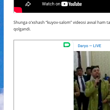
Shunga o‘xshash “kuyov-salom” videosi avval ham ta
qolgandi.