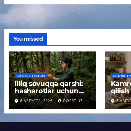
You missed
QIZIQARLI FAKTLAR
SALOMATLIK 
Illiq sovuqqa qarshi:
Kamro
hasharotlar uchun
qilish
xavfsiz yoritish
sekinl
6 АВГУСТА, 2026
QWERT.UZ
6 АВГУ
haqidagi tushuncha
oliml
afsonasi yoʻq qilindi
kutil