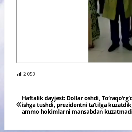
2 059
Навигация
Haftalik dayjest: Dollar oshdi, To‘raqo‘rg‘
ishga tushdi, prezidentni ta’tilga kuzatdik
по
ammo hokimlarni mansabdan kuzatmad
записям