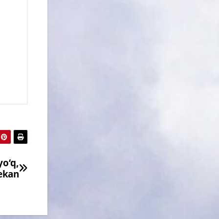
o‘q,
ekan