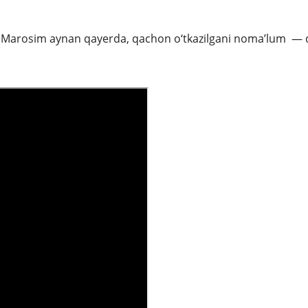
di. Marosim aynan qayerda, qachon o‘tkazilgani noma’lum —