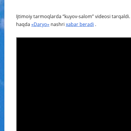
Ijtimoiy tarmoqlarda “kuyov-salom” videosi tarqal
haqda
«Daryo»
nashri
xabar
beradi
.