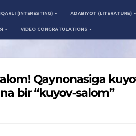
IQARLI (INTERESTING)
ADABIYOT (LITERATURE)
ИЯ
VIDEO CONGRATULATIONS
salom! Qaynonasiga kuyo
ana bir “kuyov-salom”