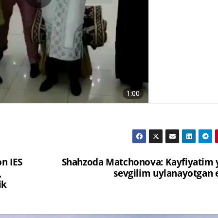
on IES
Shahzoda Matchonova: Kayfiyatim y
,
sevgilim uylanayotgan 
ik