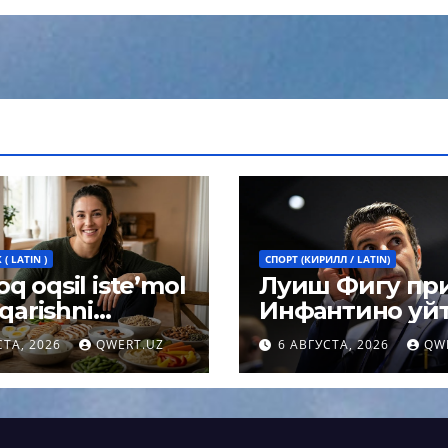
( LATIN )
СПОРТ (КИРИЛЛ / LATIN)
q oqsil iste’mol
Луиш Фигу пр
 qarishni
Инфантино уйт
ashtiradi:
поста президе
СТА, 2026
QWERT.UZ
6 АВГУСТА, 2026
QW
arning
ФИФА
magan xulosasi