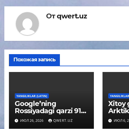
От
qwert.uz
Похожая запись
YANGILIKLAR (LATIN)
YANGILIKLAR
Google’ning
Xitoy 
Rossiyadagi qarzi 91
Arktik
kvintillion rubldan
oʻrga
ИЮЛ 26, 2026
QWERT.UZ
ИЮЛ 6, 
oshishi mumkin