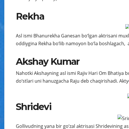
Rekha
Asl ismi Bhanurekha Ganesan bo‘lgan aktrisani muxlisl
oddiygina Rekha bo‘lib namoyon bo‘la boshlagach, 
Akshay Kumar
Nahotki Akshayning asl ismi Rajiv Hari Om Bhatiya bo
do‘stlari uni hanuzgacha Raju deb chaqirishadi. Aktyor
Shridevi
Gollivudning yana bir go‘zal aktrisasi Shridevining 