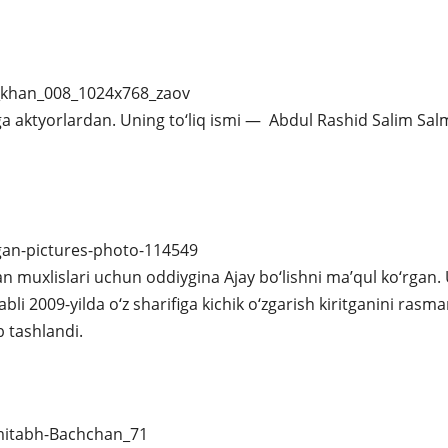
ga aktyorlardan. Uning to‘liq ismi — Abdul Rashid Salim Sa
gan muxlislari uchun oddiygina Ajay bo‘lishni ma’qul ko‘rgan.
bli 2009-yilda o‘z sharifiga kichik o‘zgarish kiritganini rasm
b tashlandi.