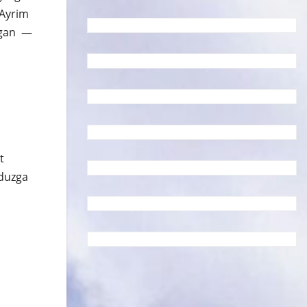
 Ayrim
shgan —
t
lduzga