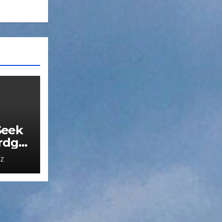
Seek
lrdga
ima
UZ