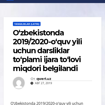
YANGILIKLAR (LATIN)
O‘zbekistonda
2019/2020-o‘quv yili
uchun darsliklar
to‘plami ijara to‘lovi
miqdori belgilandi
От
qwert.uz
АВГ 27, 2019
O‘zbekistonda 2019/2020-o‘quv yili uchun