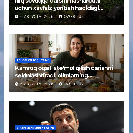
Illiq sovuqqa qarshi: hasharotlar
uchun xavfsiz yoritish haqidagi
tushuncha afsonasi yoʻq qilindi
6 АВГУСТА, 2026
QWERT.UZ
SALOMATLIK ( LATIN )
Kamroq oqsil iste’mol qilish qarishni
sekinlashtiradi: olimlarning
kutilmagan xulosasi
6 АВГУСТА, 2026
QWERT.UZ
СПОРТ (КИРИЛЛ / LATIN)