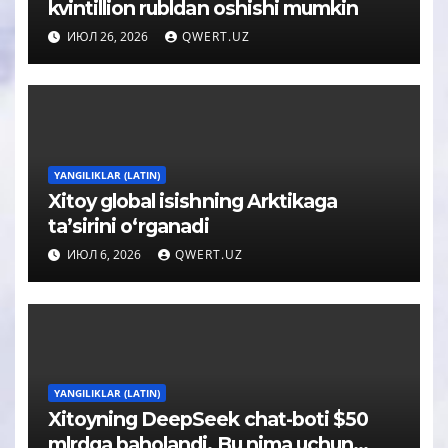
kvintillion rubldan oshishi mumkin
ИЮЛ 26, 2026
QWERT.UZ
YANGILIKLAR (LATIN)
Xitoy global isishning Arktikaga
taʼsirini oʻrganadi
ИЮЛ 6, 2026
QWERT.UZ
YANGILIKLAR (LATIN)
Xitoyning DeepSeek chat-boti $50
mlrdga baholandi. Bu nima uchun