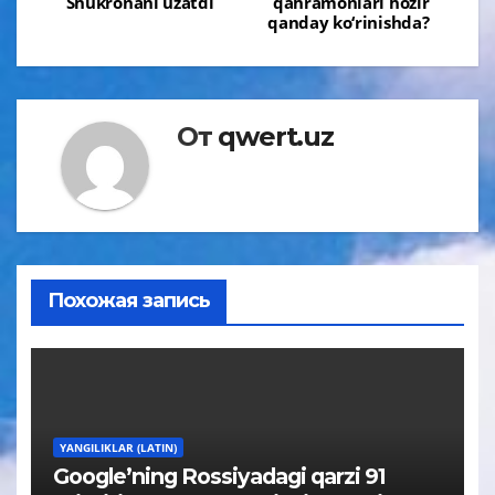
по
Shukronani uzatdi
qahramonlari hozir
qanday ko‘rinishda?
записям
От
qwert.uz
Похожая запись
YANGILIKLAR (LATIN)
Google’ning Rossiyadagi qarzi 91