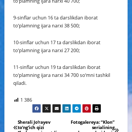
to‘plamning ijara narxi 40 700;
9-sinflar uchun 16 ta darslikdan iborat
to‘plamning ijara narxi 38 500;
10-sinflar uchun 17 ta darslikdan iborat
to‘plamning ijara narxi 27 200;
11-sinflar uchun 19 ta darslikdan iborat
to‘plamning ijara narxi 34 700 so‘mni tashkil
qiladi.
1 386
Навигация
Sherali Jo‘rayev
Fotogalereya: “Klon”
to‘ng‘ich qizi
serialining