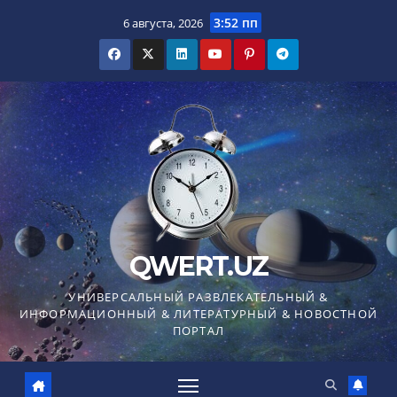
Перейти
3:52 пп
6 августа, 2026
к
содержимому
QWERT.UZ
УНИВЕРСАЛЬНЫЙ РАЗВЛЕКАТЕЛЬНЫЙ &
ИНФОРМАЦИОННЫЙ & ЛИТЕРАТУРНЫЙ & НОВОСТНОЙ
ПОРТАЛ