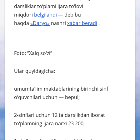
darsliklar to‘plami ijara to‘lovi
miqdori
belgilandi
— deb bu
haqda
«Daryo»
nashri
xabar
beradi
.
Foto: “Xalq so‘zi”
Ular quyidagicha:
umumta’lim maktablarining birinchi sinf
o‘quvchilari uchun — bepul;
2-sinflari uchun 12 ta darslikdan iborat
to‘plamning ijara narxi 23 200;