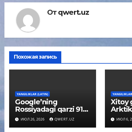
От
qwert.uz
Похожая запись
YANGILIKLAR (LATIN)
YANGILIKLAR
Google’ning
Xitoy 
Rossiyadagi qarzi 91
Arktik
kvintillion rubldan
oʻrga
ИЮЛ 26, 2026
QWERT.UZ
ИЮЛ 6, 
oshishi mumkin