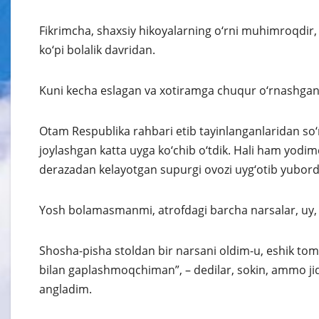
Fikrimcha, shaxsiy hikoyalarning o‘rni muhimroqdir, 
ko‘pi bolalik davridan.
Kuni kecha eslagan va xotiramga chuqur o‘rnashgan 
Otam Respublika rahbari etib tayinlanganlaridan so
joylashgan katta uyga ko‘chib o‘tdik. Hali ham yodi
derazadan kelayotgan supurgi ovozi uyg‘otib yubord
Yosh bolamasmanmi, atrofdagi barcha narsalar, uy, bo
Shosha-pisha stoldan bir narsani oldim-u, eshik tomo
bilan gaplashmoqchiman”, – dedilar, sokin, ammo ji
angladim.