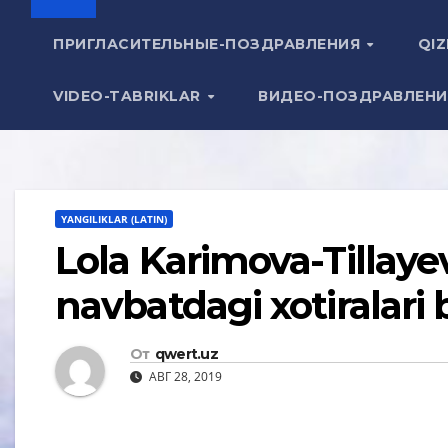
ПРИГЛАСИТЕЛЬНЫЕ-ПОЗДРАВЛЕНИЯ
QIZ
VIDEO-TABRIKLAR
ВИДЕО-ПОЗДРАВЛЕН
YANGILIKLAR (LATIN)
Lola Karimova-Tillayev
navbatdagi xotiralari b
От
qwert.uz
АВГ 28, 2019