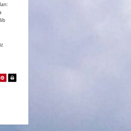
dan:
a
lib
iz