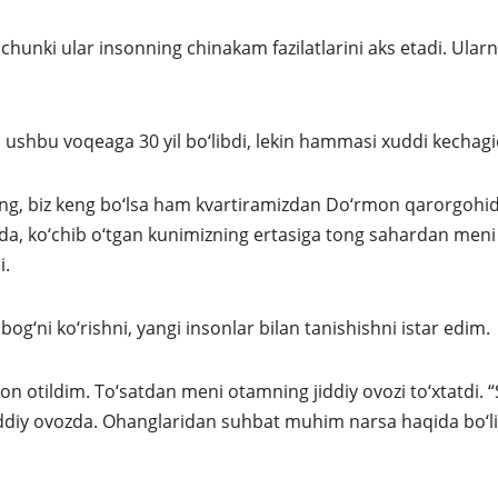
chunki ular insonning chinakam fazilatlarini aks etadi. Ular
ushbu voqeaga 30 yil bo‘libdi, lekin hammasi xuddi kechag
‘ng, biz keng bo‘lsa ham kvartiramizdan Do‘rmon qarorgohi
mda, ko‘chib o‘tgan kunimizning ertasiga tong sahardan meni
i.
g‘ni ko‘rishni, yangi insonlar bilan tanishishni istar edim.
n otildim. To‘satdan meni otamning jiddiy ovozi to‘xtatdi. 
ddiy ovozda. Ohanglaridan suhbat muhim narsa haqida bo‘li