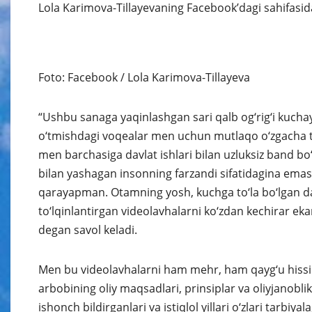
Lola Karimova-Tillayevaning Facebook’dagi sahifasida
Foto: Facebook / Lola Karimova-Tillayeva
“Ushbu sanaga yaqinlashgan sari qalb og‘rig‘i kucha
o‘tmishdagi voqealar men uchun mutlaqo o‘zgacha
men barchasiga davlat ishlari bilan uzluksiz band bo
bilan yashagan insonning farzandi sifatidagina ema
qarayapman. Otamning yosh, kuchga to‘la bo‘lgan davr
to‘lqinlantirgan videolavhalarni ko‘zdan kechirar e
degan savol keladi.
Men bu videolavhalarni ham mehr, ham qayg‘u hissi b
arbobining oliy maqsadlari, prinsiplar va oliyjanobli
ishonch bildirganlari va istiqlol yillari o‘zlari tarbiy