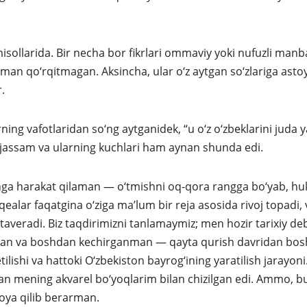
isollarida. Bir necha bor fikrlari ommaviy yoki nufuzli manb
an qo‘rqitmagan. Aksincha, ular o‘z aytgan so‘zlariga astoy
.
ning vafotlaridan so‘ng aytganidek, “u o‘z o‘zbeklarini juda 
mujassam va ularning kuchlari ham aynan shunda edi.
shga harakat qilaman — o‘tmishni oq-qora rangga bo‘yab, h
lar faqatgina o‘ziga ma’lum bir reja asosida rivoj topadi, 
‘taveradi. Biz taqdirimizni tanlamaymiz; men hozir tarixiy de
nman va boshdan kechirganman — qayta qurish davridan bos
ilishi va hattoki O‘zbekiston bayrog‘ining yaratilish jarayoni
an mening akvarel bo‘yoqlarim bilan chizilgan edi. Ammo, b
oya qilib berarman.