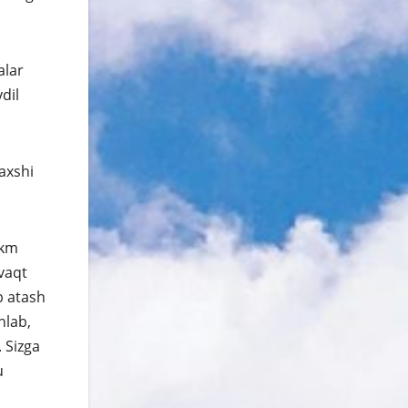
alar
dil
yaxshi
ukm
vaqt
b atash
hlab,
. Sizga
u