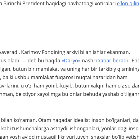
 Birinchi Prezident haqidagi navbatdagi xotiralari
e’lon qili
yaveradi. Karimov Fondining arxivi bilan ishlar ekanman,
 tus oladi — deb bu haqda
«Daryo»
nashri
xabar
beradi
. En
‘lgan, butun bir mamlakat va uning har bir tarkibiy qisminin
s, balki ushbu mamlakat fuqarosi nuqtai nazaridan ham
larini, u o‘zi ham yonib-kuyib, butun xalqni ham o‘z so‘zlar
kanman, beixtiyor xayolimga bu onlar behuda yashab o‘tilgan
ilan ko‘raman. Otam naqadar idealist inson bo‘lganlari, da
k kabi tushunchalarga astoydil ishonganlari, yonlaridagi ins
alagan yosh avlod mustaqil fikr yurituvchi shaxslar bo‘lib yetis