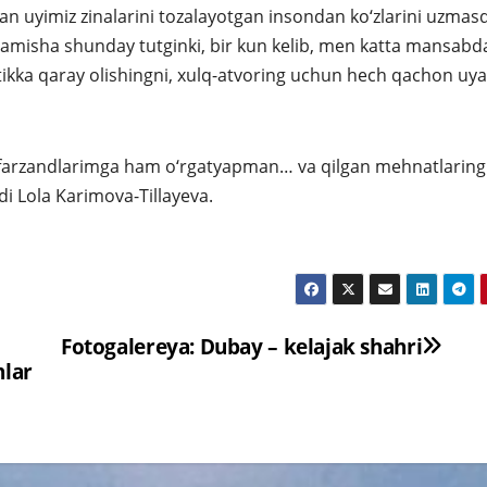
an uyimiz zinalarini tozalayotgan insondan ko‘zlarini uzmas
hamisha shunday tutginki, bir kun kelib, men katta mansabd
tikka qaray olishingni, xulq-atvoring uchun hech qachon uya
i farzandlarimga ham o‘rgatyapman… va qilgan mehnatlaring
 Lola Karimova-Tillayeva.
Fotogalereya: Dubay – kelajak shahri
nlar