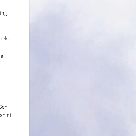
ning
idek…
da
“Sen
shini