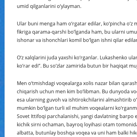
umid qilganlarini o‘ylayman.
Ular buni menga ham o‘rgatar edilar, ko‘pincha o‘z m
fikriga qarama-qarshi bo‘lganda ham, bu ularni umum
ishonar va ishonchlari komil bo‘lgan ishni qilar edilar
O‘z xalqlarini juda yaxshi ko‘rganlar. Lukashenko ular
ko‘rar edi”. Bu so‘zlar zamirida butun bir haqiqat 
Men o‘tmishdagi voqealarga xolis nazar bilan qara
chiqarish uchun men kim bo‘libman. Bu dunyoda voqea
esa ularning guvoh va ishtirokchilarini almashtirib o
mumkin bo‘lgan turli xil muhim voqealarni ko‘rga
Sovet Ittifoqi parchalanishi, yangi davlatning barpo et
kichik sirni ochaman, bayroq loyihasi otam tomonid
albatta, butunlay boshqa voqea va uni ham balki hik