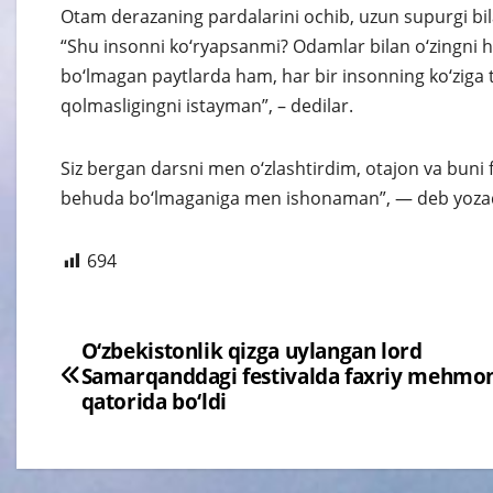
Otam derazaning pardalarini ochib, uzun supurgi bil
“Shu insonni ko‘ryapsanmi? Odamlar bilan o‘zingni 
bo‘lmagan paytlarda ham, har bir insonning ko‘ziga 
qolmasligingni istayman”, – dedilar.
Siz bergan darsni men o‘zlashtirdim, otajon va bun
behuda bo‘lmaganiga men ishonaman”, — deb yozadi
694
Навигация
O‘zbekistonlik qizga uylangan lord
Samarqanddagi festivalda faxriy mehmo
по
qatorida bo‘ldi
записям