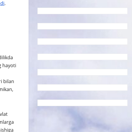
ndi
.
dilikda
g hayoti
i bilan
mikan,
vlat
onlarga
hishiga