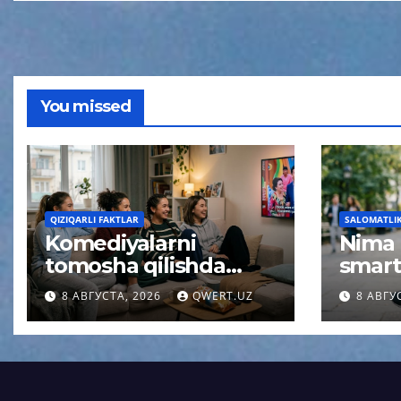
You missed
QIZIQARLI FAKTLAR
SALOMATLIK 
Komediyalarni
Nima
tomosha qilishda
smart
miya uchun
qolis
8 АВГУСТА, 2026
QWERT.UZ
8 АВГУ
kutilmagan effekt
qisqa
aniqlandi
psixol