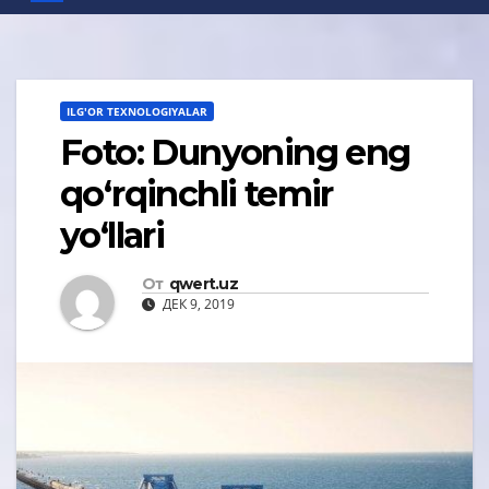
ILG'OR TEXNOLOGIYALAR
Foto: Dunyoning eng
qo‘rqinchli temir
yo‘llari
От
qwert.uz
ДЕК 9, 2019