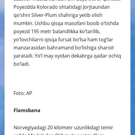
Poyezdda Kolorado shtatidagi Jorjtaundan
qo‘shni Silver-Plum shahriga yetib olish
mumkin. Ushbu qisqa masofani bosib o‘tishda
poyezd 195 metr balandlikka ko‘tarilib,
yo‘lovchilarni qisqa fursat bo‘lsa ham tog‘lar
manzarasidan bahramand bo‘lishiga sharoit
yaratadi. Yo‘l may oyidan dekabrga qadar ochiq
bo‘ladi.
Foto: AP
Flamsbana
Norvegiyadagi 20 kilometr uzunlikdagi temir