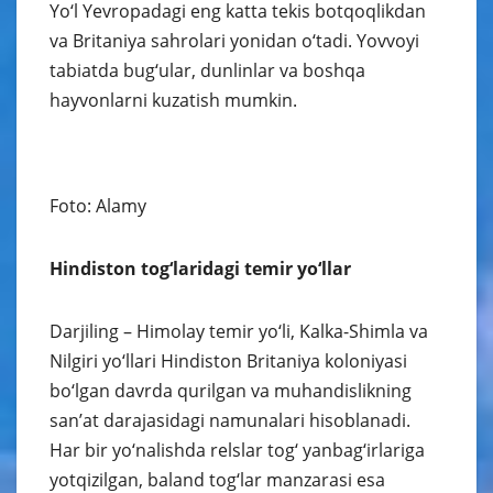
Yo‘l Yevropadagi eng katta tekis botqoqlikdan
va Britaniya sahrolari yonidan o‘tadi. Yovvoyi
tabiatda bug‘ular, dunlinlar va boshqa
hayvonlarni kuzatish mumkin.
Foto: Alamy
Hindiston tog‘laridagi temir yo‘llar
Darjiling – Himolay temir yo‘li, Kalka-Shimla va
Nilgiri yo‘llari Hindiston Britaniya koloniyasi
bo‘lgan davrda qurilgan va muhandislikning
san’at darajasidagi namunalari hisoblanadi.
Har bir yo‘nalishda relslar tog‘ yanbag‘irlariga
yotqizilgan, baland tog‘lar manzarasi esa