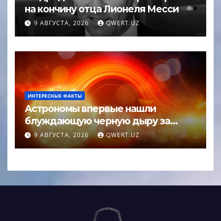
на кончину отца Лионеля Месси
9 АВГУСТА, 2026
QWERT.UZ
ИНТЕРЕСНЫЕ ФАКТЫ
Астрономы впервые нашли
блуждающую черную дыру за
пределами галактики
9 АВГУСТА, 2026
QWERT.UZ