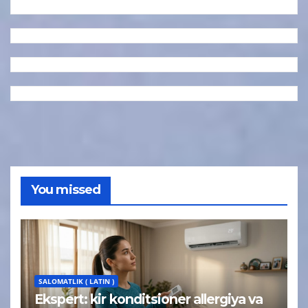
You missed
SALOMATLIK ( LATIN )
Ekspert: kir konditsioner allergiya va