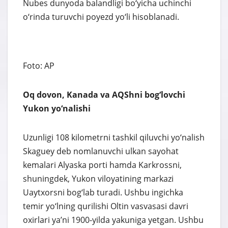
Nubes dunyoda balandligi bo‘yicha uchinchi
o‘rinda turuvchi poyezd yo‘li hisoblanadi.
Foto: AP
Oq dovon, Kanada va AQShni bog‘lovchi
Yukon yo‘nalishi
Uzunligi 108 kilometrni tashkil qiluvchi yo‘nalish
Skaguey deb nomlanuvchi ulkan sayohat
kemalari Alyaska porti hamda Karkrossni,
shuningdek, Yukon viloyatining markazi
Uaytxorsni bog‘lab turadi. Ushbu ingichka
temir yo‘lning qurilishi Oltin vasvasasi davri
oxirlari ya’ni 1900-yilda yakuniga yetgan. Ushbu