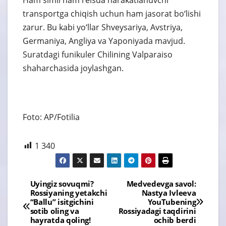
transportga chiqish uchun ham jasorat bo‘lishi
zarur. Bu kabi yo‘llar Shveysariya, Avstriya,
Germaniya, Angliya va Yaponiyada mavjud.
Suratdagi funikuler Chilining Valparaiso
shaharchasida joylashgan.
Foto: AP/Fotilia
1 340
Навигация
Uyingiz sovuqmi?
Medvedevga savol:
Rossiyaning yetakchi
Nastya Ivleeva
по
“Ballu” isitgichini
YouTubening
sotib oling va
Rossiyadagi taqdirini
записям
hayratda qoling!
ochib berdi