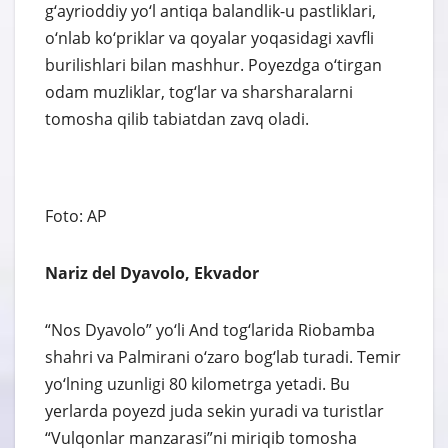
g‘ayrioddiy yo‘l antiqa balandlik-u pastliklari,
o‘nlab ko‘priklar va qoyalar yoqasidagi xavfli
burilishlari bilan mashhur. Poyezdga o‘tirgan
odam muzliklar, tog‘lar va sharsharalarni
tomosha qilib tabiatdan zavq oladi.
Foto: AP
Nariz del Dyavolo, Ekvador
“Nos Dyavolo” yo‘li And tog‘larida Riobamba
shahri va Palmirani o‘zaro bog‘lab turadi. Temir
yo‘lning uzunligi 80 kilometrga yetadi. Bu
yerlarda poyezd juda sekin yuradi va turistlar
“Vulqonlar manzarasi”ni miriqib tomosha