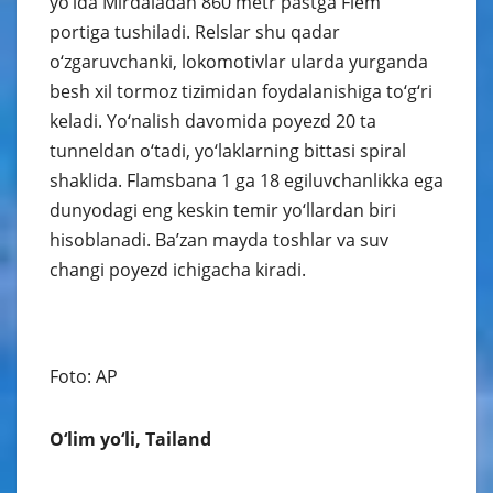
yo‘lda Mirdaladan 860 metr pastga Flem
portiga tushiladi. Relslar shu qadar
o‘zgaruvchanki, lokomotivlar ularda yurganda
besh xil tormoz tizimidan foydalanishiga to‘g‘ri
keladi. Yo‘nalish davomida poyezd 20 ta
tunneldan o‘tadi, yo‘laklarning bittasi spiral
shaklida. Flamsbana 1 ga 18 egiluvchanlikka ega
dunyodagi eng keskin temir yo‘llardan biri
hisoblanadi. Ba’zan mayda toshlar va suv
changi poyezd ichigacha kiradi.
Foto: AP
O‘lim yo‘li, Tailand