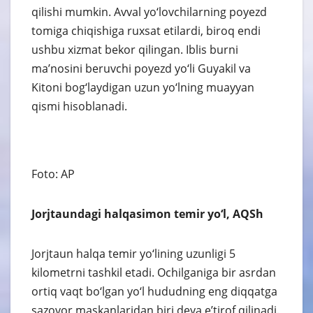
qilishi mumkin. Avval yo‘lovchilarning poyezd
tomiga chiqishiga ruxsat etilardi, biroq endi
ushbu xizmat bekor qilingan. Iblis burni
ma’nosini beruvchi poyezd yo‘li Guyakil va
Kitoni bog‘laydigan uzun yo‘lning muayyan
qismi hisoblanadi.
Foto: AP
Jorjtaundagi halqasimon temir yo‘l, AQSh
Jorjtaun halqa temir yo‘lining uzunligi 5
kilometrni tashkil etadi. Ochilganiga bir asrdan
ortiq vaqt bo‘lgan yo‘l hududning eng diqqatga
sazovor maskanlaridan biri deya e’tirof qilinadi.