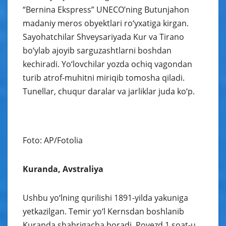
“Bernina Ekspress” UNECO’ning Butunjahon
madaniy meros obyektlari ro‘yxatiga kirgan.
Sayohatchilar Shveysariyada Kur va Tirano
bo‘ylab ajoyib sarguzashtlarni boshdan
kechiradi. Yo‘lovchilar yozda ochiq vagondan
turib atrof-muhitni miriqib tomosha qiladi.
Tunellar, chuqur daralar va jarliklar juda ko‘p.
Foto: AP/Fotolia
Kuranda, Avstraliya
Ushbu yo‘lning qurilishi 1891-yilda yakuniga
yetkazilgan. Temir yo‘l Kernsdan boshlanib
Kuranda shahrigacha boradi. Poyezd 1 soat-u