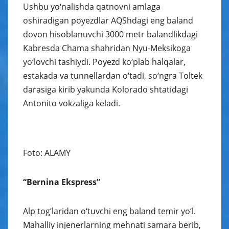
Ushbu yo‘nalishda qatnovni amlaga
oshiradigan poyezdlar AQShdagi eng baland
dovon hisoblanuvchi 3000 metr balandlikdagi
Kabresda Chama shahridan Nyu-Meksikoga
yo‘lovchi tashiydi. Poyezd ko‘plab halqalar,
estakada va tunnellardan o‘tadi, so‘ngra Toltek
darasiga kirib yakunda Kolorado shtatidagi
Antonito vokzaliga keladi.
Foto: ALAMY
“Bernina Ekspress”
Alp tog‘laridan o‘tuvchi eng baland temir yo‘l.
Mahalliy injenerlarning mehnati samara berib,