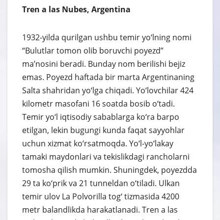
Tren a las Nubes, Argentina
1932-yilda qurilgan ushbu temir yo‘lning nomi
“Bulutlar tomon olib boruvchi poyezd”
ma’nosini beradi. Bunday nom berilishi bejiz
emas. Poyezd haftada bir marta Argentinaning
Salta shahridan yo‘lga chiqadi. Yo‘lovchilar 424
kilometr masofani 16 soatda bosib o‘tadi.
Temir yo‘l iqtisodiy sabablarga ko‘ra barpo
etilgan, lekin bugungi kunda faqat sayyohlar
uchun xizmat ko‘rsatmoqda. Yo‘l-yo‘lakay
tamaki maydonlari va tekislikdagi rancholarni
tomosha qilish mumkin. Shuningdek, poyezdda
29 ta ko‘prik va 21 tunneldan o‘tiladi. Ulkan
temir ulov La Polvorilla tog‘ tizmasida 4200
metr balandlikda harakatlanadi. Tren a las