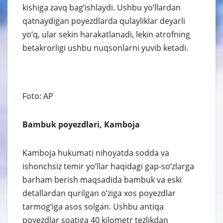
kishiga zavq bag‘ishlaydi. Ushbu yo‘llardan
qatnaydigan poyezdlarda qulayliklar deyarli
yo‘q, ular sekin harakatlanadi, lekin atrofning
betakrorligi ushbu nuqsonlarni yuvib ketadi.
Foto: AP
Bambuk poyezdlari, Kamboja
Kamboja hukumati nihoyatda sodda va
ishonchsiz temir yo‘llar haqidagi gap-so‘zlarga
barham berish maqsadida bambuk va eski
detallardan qurilgan o‘ziga xos poyezdlar
tarmog‘iga asos solgan. Ushbu antiqa
poyezdlar soatiga 40 kilometr tezlikdan