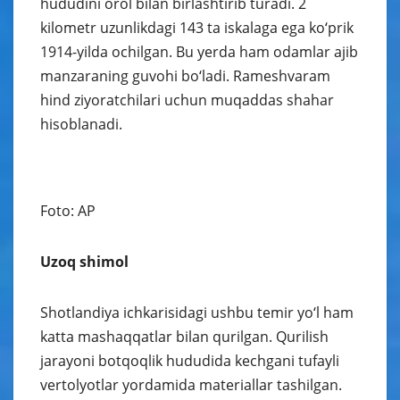
hududini orol bilan birlashtirib turadi. 2
kilometr uzunlikdagi 143 ta iskalaga ega ko‘prik
1914-yilda ochilgan. Bu yerda ham odamlar ajib
manzaraning guvohi bo‘ladi. Rameshvaram
hind ziyoratchilari uchun muqaddas shahar
hisoblanadi.
Foto: AP
Uzoq shimol
Shotlandiya ichkarisidagi ushbu temir yo‘l ham
katta mashaqqatlar bilan qurilgan. Qurilish
jarayoni botqoqlik hududida kechgani tufayli
vertolyotlar yordamida materiallar tashilgan.