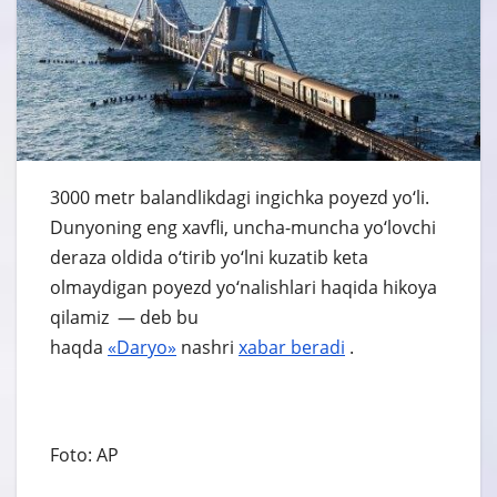
3000 metr balandlikdagi ingichka poyezd yo‘li.
Dunyoning eng xavfli, uncha-muncha yo‘lovchi
deraza oldida o‘tirib yo‘lni kuzatib keta
olmaydigan poyezd yo‘nalishlari haqida hikoya
qilamiz — deb bu
haqda
«Daryo»
nashri
xabar
beradi
.
Foto: AP