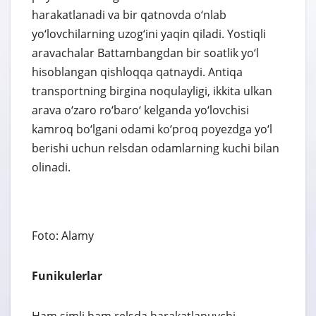
harakatlanadi va bir qatnovda o‘nlab
yo‘lovchilarning uzog‘ini yaqin qiladi. Yostiqli
aravachalar Battambangdan bir soatlik yo‘l
hisoblangan qishloqqa qatnaydi. Antiqa
transportning birgina noqulayligi, ikkita ulkan
arava o‘zaro ro‘baro‘ kelganda yo‘lovchisi
kamroq bo‘lgani odami ko‘proq poyezdga yo‘l
berishi uchun relsdan odamlarning kuchi bilan
olinadi.
Foto: Alamy
Funikulerlar
Ham simli ham relsda harakatlanuvchi