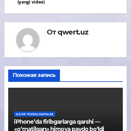
(yangi video)
От
qwert.uz
Похожая запись
ILG'OR TEXNOLOGIYALAR
iPhone’da firibgarlarga qarshi —
«o‘rnatilgan» himoya paydo bo‘ldi