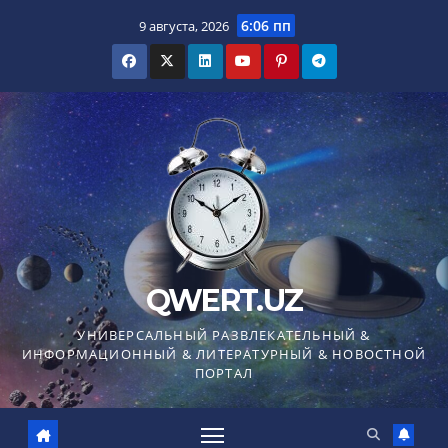
Перейти
6:06 пп
9 августа, 2026
к
содержимому
QWERT.UZ
УНИВЕРСАЛЬНЫЙ РАЗВЛЕКАТЕЛЬНЫЙ &
ИНФОРМАЦИОННЫЙ & ЛИТЕРАТУРНЫЙ & НОВОСТНОЙ
ПОРТАЛ