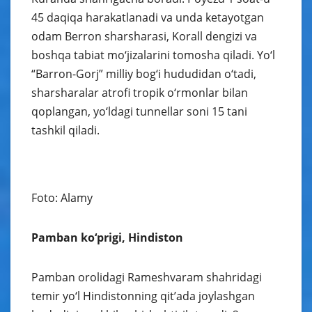
45 daqiqa harakatlanadi va unda ketayotgan
odam Berron sharsharasi, Korall dengizi va
boshqa tabiat mo‘jizalarini tomosha qiladi. Yo‘l
“Barron-Gorj” milliy bog‘i hududidan o‘tadi,
sharsharalar atrofi tropik o‘rmonlar bilan
qoplangan, yo‘ldagi tunnellar soni 15 tani
tashkil qiladi.
Foto: Alamy
Pamban ko‘prigi, Hindiston
Pamban orolidagi Rameshvaram shahridagi
temir yo‘l Hindistonning qit’ada joylashgan