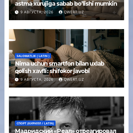
astma xurujiga sabab bo’lishi mumkin
9 АВГУСТА, 2026
QWERT.UZ
SALOMATLIK ( LATIN )
Nima uchun smartfon bilan uxlab
qolish xavfli: shifokor javobi
9 АВГУСТА, 2026
QWERT.UZ
СПОРТ (КИРИЛЛ / LATIN)
Мадридский «Реал» отреагировал