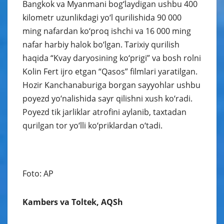
Bangkok va Myanmani bog‘laydigan ushbu 400
kilometr uzunlikdagi yo‘l qurilishida 90 000
ming nafardan ko‘proq ishchi va 16 000 ming
nafar harbiy halok bo‘lgan. Tarixiy qurilish
haqida “Kvay daryosining ko‘prigi” va bosh rolni
Kolin Fert ijro etgan “Qasos” filmlari yaratilgan.
Hozir Kanchanaburiga borgan sayyohlar ushbu
poyezd yo‘nalishida sayr qilishni xush ko‘radi.
Poyezd tik jarliklar atrofini aylanib, taxtadan
qurilgan tor yo‘lli ko‘priklardan o‘tadi.
Foto: AP
Kambers va Toltek, AQSh