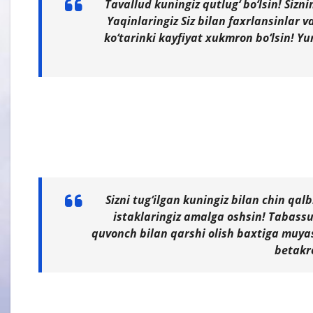
Tavallud kuningiz qutlug‘ bo‘lsin! Sizn
Yaqinlaringiz Siz bilan faxrlansinlar 
ko‘tarinki kayfiyat xukmron bo‘lsin! Yur
Sizni tug‘ilgan kuningiz bilan chin q
istaklaringiz amalga oshsin! Tabassu
quvonch bilan qarshi olish baxtiga muya
betakr