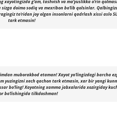
ing xayotingizda g‘am, tashvish va ma’yuslikka o‘rin qolmas
va sizga doimo sodiq va mexribon bo‘lib qolsinlar. Qalbingiz
agingiz to‘ridan joy olgan insonlarni qadrlash xissi aslo Si
tark etmasin!
albimdan muborakbod etaman! Xayot yo‘lingizdagi barcha e
m yuzingizni xech qachon tark etmasin, xar bir yangi kunn
ssar bo‘ling! Xayotning xamma jabxalarida xozirgiday kuch
or bo‘lishingida tilkdoshman!