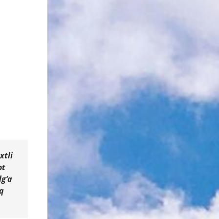
xtli
ot
lg‘a
oq