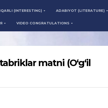
IQARLI (INTERESTING)
ADABIYOT (LITERATURE)
ИЯ
VIDEO CONGRATULATIONS
abriklar matni (O‘g‘il