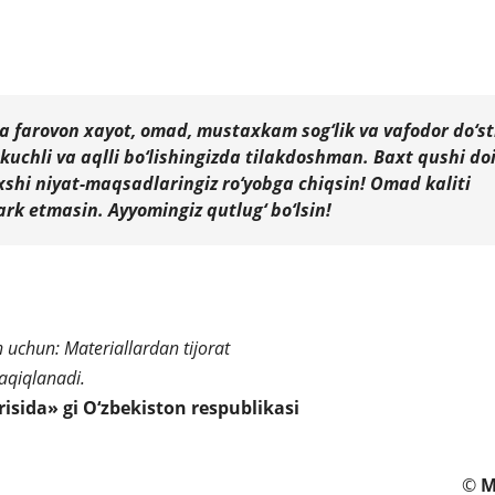
ga farovon xayot, omad, mustaxkam sog‘lik va vafodor do‘st
 kuchli va aqlli bo‘lishingizda tilakdoshman. Baxt qushi d
xshi niyat-maqsadlaringiz ro‘yobga chiqsin! Omad kaliti
ark etmasin. Ayyomingiz qutlug‘ bo‘lsin!
 uchun: Materiallardan tijorat
aqiqlanadi.
risida» gi O‘zbekiston respublikasi
©
M