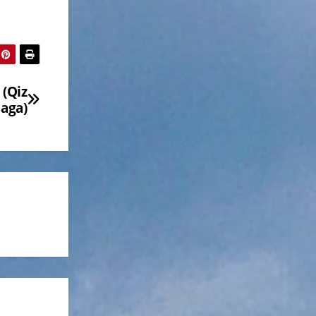
 (Qiz
laga)