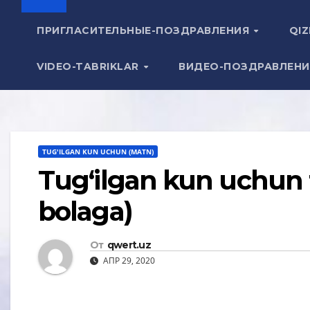
ПРИГЛАСИТЕЛЬНЫЕ-ПОЗДРАВЛЕНИЯ
QIZ
VIDEO-TABRIKLAR
ВИДЕО-ПОЗДРАВЛЕН
TUG'ILGAN KUN UCHUN (MATN)
Tug‘ilgan kun uchun t
bolaga)
От
qwert.uz
АПР 29, 2020