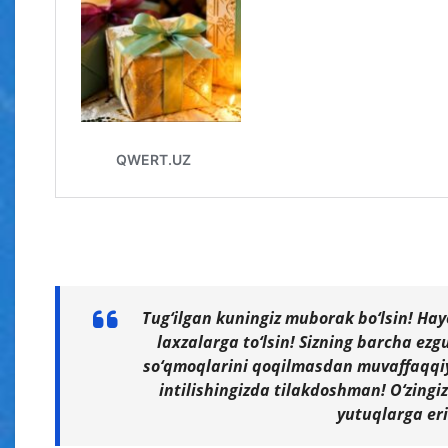
Tug‘ilgan kuningiz muborak bo‘lsin! Hayo
laxzalarga to‘lsin! Sizning barcha ezg
so‘qmoqlarini qoqilmasdan muvaffaqqiyat
intilishingizda tilakdoshman! O‘zingi
yutuqlarga eri