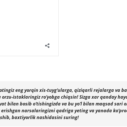
tingiz eng yorqin xis-tuyg‘ularga, qiziqarli rejalarga va ba
u orzu-istaklaringiz ro‘yobga chiqsin! Sizga xar qanday hay
 bilan bosib o‘tishingizda va bu yo‘l bilan maqsad sari o
z erishgan narsalaringizni qadriga yeting va yanada ko‘pr
shib, baxtiyorlik nashidasini suring!