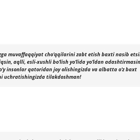
izga muvaffaqqiyat cho‘qqilarini zabt etish baxti nasib etsi
sin, aqlli, esli-xushli bo‘lish yo‘lida yo‘ldan adashtirmasin
y insonlar qatoridan joy olishingizda va albatta o‘z baxt
ni uchratishingizda tilakdoshman!