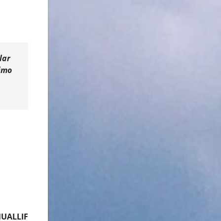
lar
oimo
UALLIF