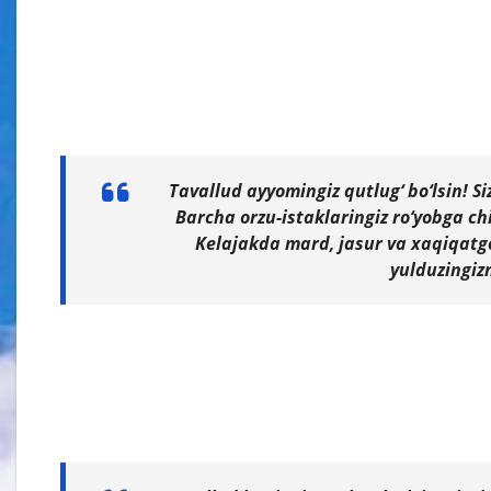
Tavallud ayyomingiz qutlug‘ bo‘lsin! S
Barcha orzu-istaklaringiz ro‘yobga chiq
Kelajakda mard, jasur va xaqiqatgo‘
yulduzingiz