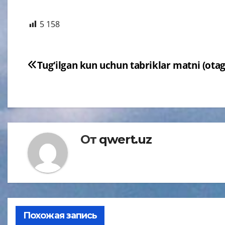
5 158
Навигация
Tug‘ilgan kun uchun tabriklar matni (otag
по
записям
От
qwert.uz
Похожая запись