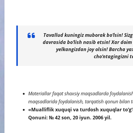
Tavallud kuningiz muborak bo‘lsin! Siz
davrasida bo‘lish nasib etsin! Xar doim
yelkangizdan joy olsin! Barcha ya
cho‘ntagingizni t
Materiallar faqat shaxsiy maqsadlarda foydalanish
maqsadlarida foydalanish, tarqatish qonun bilan t
«Mualliflik xuquqi va turdosh xuquqlar to‘g‘
Qonuni: № 42 son, 20 iyun.
2006 yil.