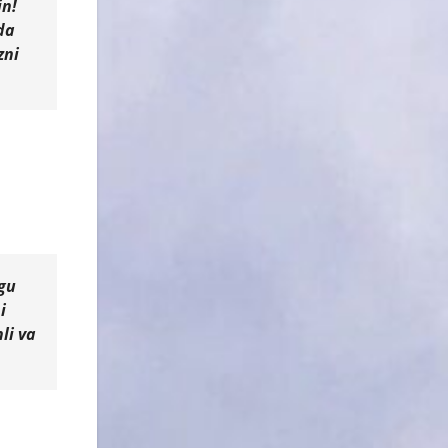
in!
da
zni
zgu
i
li va