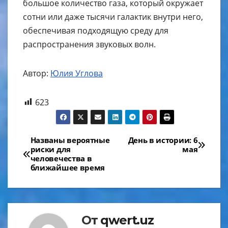
большое количество газа, который окружает
сотни или даже тысячи галактик внутри него,
обеспечивая подходящую среду для
распространения звуковых волн.
Автор:
Юлия Углова
623
Навигация
Названы вероятные
День в истории: 6
риски для
мая
по
человечества в
ближайшее время
записям
От
qwert.uz