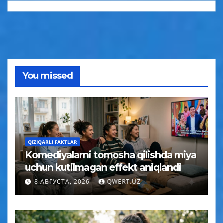
You missed
QIZIQARLI FAKTLAR
Komediyalarni tomosha qilishda miya
uchun kutilmagan effekt aniqlandi
8 АВГУСТА, 2026
QWERT.UZ