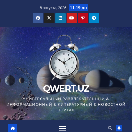
Перейти
11:19 дп
8 августа, 2026
к
содержимому
QWERT.UZ
УНИВЕРСАЛЬНЫЙ РАЗВЛЕКАТЕЛЬНЫЙ &
ИНФОРМАЦИОННЫЙ & ЛИТЕРАТУРНЫЙ & НОВОСТНОЙ
ПОРТАЛ