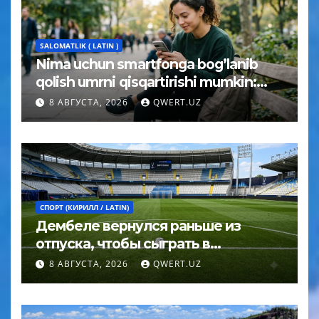
SALOMATLIK ( LATIN )
Nima uchun smartfonga bog’lanib
qolish umrni qisqartirishi mumkin:
psixolog javobi
8 АВГУСТА, 2026
QWERT.UZ
СПОРТ (КИРИЛЛ / LATIN)
Дембеле вернулся раньше из
отпуска, чтобы сыграть в
Суперкубке УЕФА
8 АВГУСТА, 2026
QWERT.UZ