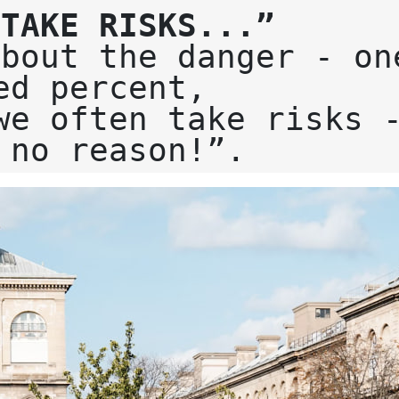
 TAKE RISKS...”
bout the danger - one
ed percent,
we often take risks -
 no reason!”.