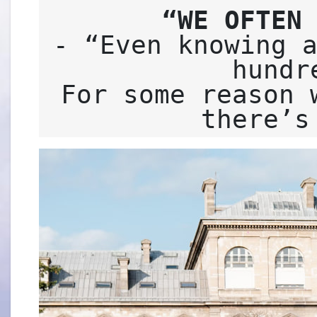
“WE OFTEN
- “Even knowing a
hundr
For some reason 
there’s