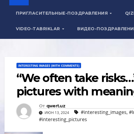
ПРИГЛАСИТЕЛЬНЫЕ-ПОЗДРАВЛЕНИЯ
QIZ
VIDEO-TABRIKLAR
ВИДЕО-ПОЗДРАВЛЕН
INTERESTING IMAGES (WITH COMMENTS)
“We often take risks…
pictures with meani
От
qwert.uz
#interesting_images
,
#I
ИЮН 13, 2024
#interesting_pictures