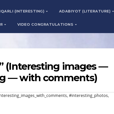
IQARLI (INTERESTING)
ADABIYOT (LITERATURE)
ИЯ
VIDEO CONGRATULATIONS
” (Interesting images —
ng — with comments)
nteresting_images_with_comments
,
#interesting_photos
,