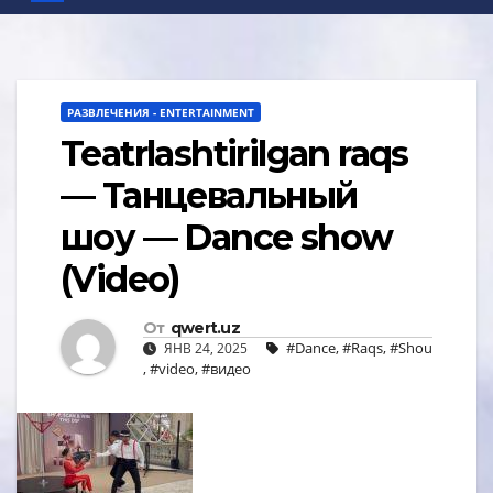
РАЗВЛЕЧЕНИЯ - ENTERTAINMENT
Teatrlashtirilgan raqs
— Танцевальный
шоу — Dance show
(Video)
От
qwert.uz
#Dance
,
#Raqs
,
#Shou
ЯНВ 24, 2025
,
#video
,
#видео