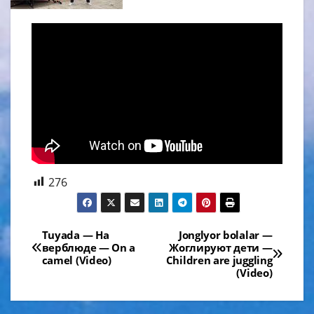
276
Навигация
Tuyada — На
Jonglyor bolalar —
верблюде — On a
Жоглируют дети —
по
camel (Video)
Children are juggling
(Video)
записям