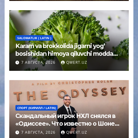
SALOMATLIK ( LATIN )
Karam va brokkolida jigarni yog’
bosishidan himoya qiluvchi modda
topildi
7 АВГУСТА, 2026
QWERT.UZ
СПОРТ (КИРИЛЛ / LATIN)
Скандальный игрок НХЛ снялся в
«Одиссее». Что известно о Шоне
Эйвери
7 АВГУСТА, 2026
QWERT.UZ