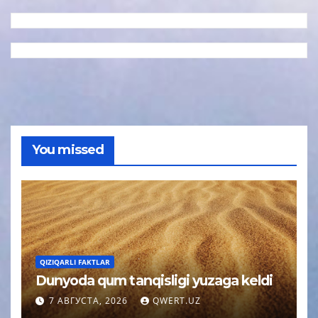
You missed
QIZIQARLI FAKTLAR
Dunyoda qum tanqisligi yuzaga keldi
7 АВГУСТА, 2026
QWERT.UZ