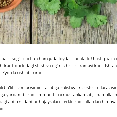
, balki sog‘liq uchun ham juda foydali sanaladi. U oshqozon-
shtiradi, qorindagi shish va og‘irlik hissini kamaytiradi. Ishta
me’yorda ushlab turadi.
 bo‘lib, qon bosimini tartibga solishga, xolesterin darajasin
olishga yordam beradi. Immunitetni mustahkamlab, shamollash
dagi antioksidantlar hujayralarni erkin radikallardan himoya 
di.