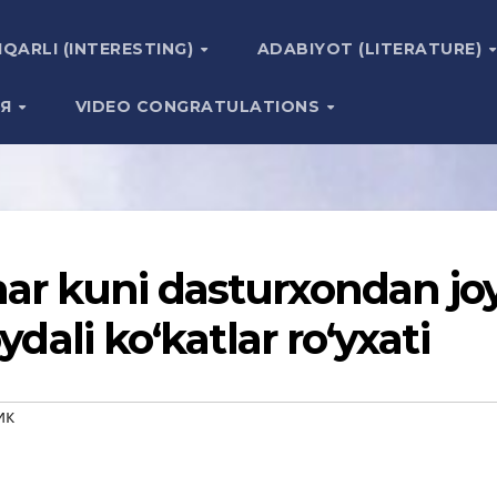
IQARLI (INTERESTING)
ADABIYOT (LITERATURE)
ИЯ
VIDEO CONGRATULATIONS
har kuni dasturxondan jo
ydali ko‘katlar ro‘yxati
ик