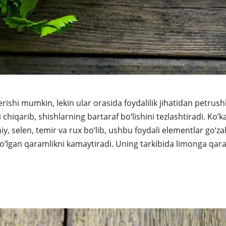
erishi mumkin, lekin ular orasida foydalilik jihatidan petrus
chiqarib, shishlarning bartaraf bo‘lishini tezlashtiradi. Ko‘k
, selen, temir va rux bo‘lib, ushbu foydali elementlar go‘zal
bo‘lgan qaramlikni kamaytiradi. Uning tarkibida limonga qa