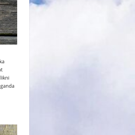
hka
at
likni
raganda