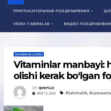
ПРИГЛАСИТЕЛЬНЫЕ-ПОЗДРАВЛЕНИЯ
QIZ
VIDEO-TABRIKLAR
ВИДЕО-ПОЗДРАВЛЕН
SALOMATLIK ( LATIN )
Vitaminlar manbayi: 
olishi kerak bo‘lgan fo
От
qwert.uz
#Salomatlik
,
#саломатл
ФЕВ 12, 2025