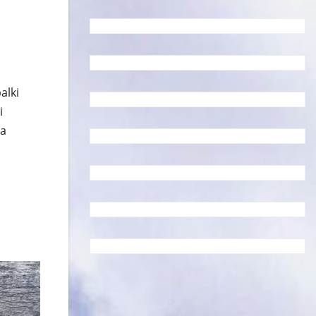
alki
i
ga