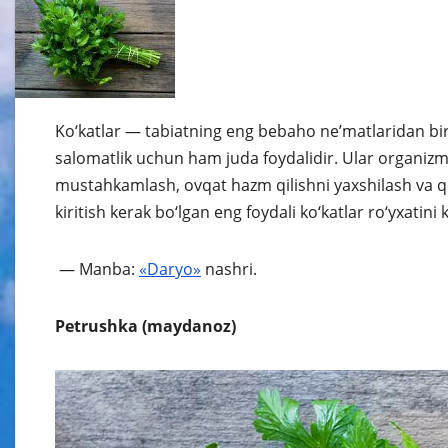
Ko‘katlar — tabiatning eng bebaho ne’matlaridan biri
salomatlik uchun ham juda foydalidir. Ular organizm
mustahkamlash, ovqat hazm qilishni yaxshilash va q
kiritish kerak bo‘lgan eng foydali ko‘katlar ro‘yxatini 
— Manba:
«Daryo»
nashri.
Petrushka (maydanoz)