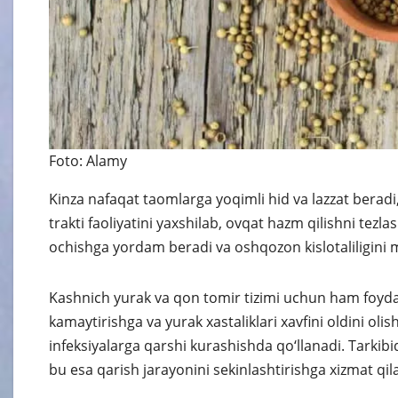
Foto: Alamy
Kinza nafaqat taomlarga yoqimli hid va lazzat beradi
trakti faoliyatini yaxshilab, ovqat hazm qilishni tezla
ochishga yordam beradi va oshqozon kislotaliligini 
Kashnich yurak va qon tomir tizimi uchun ham foydali
kamaytirishga va yurak xastaliklari xavfini oldini 
infeksiyalarga qarshi kurashishda qo‘llanadi. Tarkibi
bu esa qarish jarayonini sekinlashtirishga xizmat qila