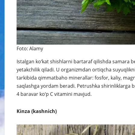
Foto: Alamy
Istalgan ko‘kat shishlarni bartaraf qilishda samara b
yetakchilik qiladi. U organizmdan ortiqcha suyuqlikni 
tarkibida qimmatbaho minerallar: fosfor, kaliy, magniy
saqlashga yordam beradi. Petrushka shirinliklarga 
4 baravar ko‘p C vitamini mavjud.
Kinza (kashnich)