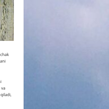
ichak
hani
i
 va
qiladi,