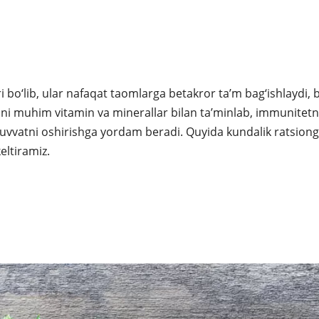
 bo‘lib, ular nafaqat taomlarga betakror ta’m bag‘ishlaydi, b
ni muhim vitamin va minerallar bilan ta’minlab, immunitetn
uvvatni oshirishga yordam beradi. Quyida kundalik ratsion
keltiramiz.