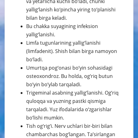
va yetarlicha kuchli bo‘ladi, chunki
yallig‘lanish ko‘pincha yiring to‘planishi
bilan birga keladi.
Bu chakka suyagining infeksion
yallig‘lanishi.
Limfa tugunlarining yallig‘lanishi
(limfadenit). Shish bilan birga namoyon
bo‘ladi.
Umurtqa pog‘onasi bo‘yin sohasidagi
osteoxondroz. Bu holda, og‘riq butun
bo‘yin bo‘ylab tarqaladi.
Trigeminal asabning yallig‘lanishi. Og‘riq
quloqqa va yuzning pastki qismiga
tarqaladi. Yuz ifodalarida o‘zgarishlar
bo‘lishi mumkin.
Tish og‘rig‘i. Nerv uchlari bir-biri bilan
chambarchas bog‘langan. Ta’sirlangan