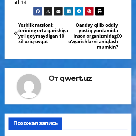
14
Навигация
Yoshlik ratsioni:
Qanday qilib oddiy
terining erta qarishiga
yostiq yordamida
по
yo‘l qo‘ymaydigan 10
inson organizmidagi
xil oziq-ovqat
o‘zgarishlarni aniqlash
записям
mumkin?
От
qwert.uz
Похожая запись