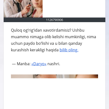
1126790906
Quloq og‘rig‘idan xavotirdamisiz? Ushbu
muammo nimaga olib kelishi mumkinligi, nima
uchun paydo bo‘lishi va u bilan qanday
kurashish kerakligi haqida
bilib oling.
— Manba:
«Daryo»
nashri.