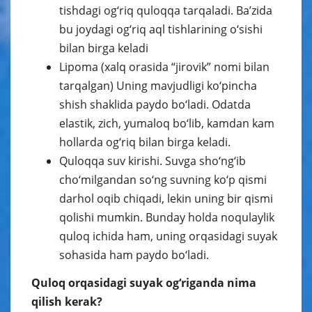
tishdagi og‘riq quloqqa tarqaladi. Ba’zida
bu joydagi og‘riq aql tishlarining o‘sishi
bilan birga keladi
Lipoma (xalq orasida “jirovik” nomi bilan
tarqalgan) Uning mavjudligi ko‘pincha
shish shaklida paydo bo‘ladi. Odatda
elastik, zich, yumaloq bo‘lib, kamdan kam
hollarda og‘riq bilan birga keladi.
Quloqqa suv kirishi. Suvga sho‘ng‘ib
cho‘milgandan so‘ng suvning ko‘p qismi
darhol oqib chiqadi, lekin uning bir qismi
qolishi mumkin. Bunday holda noqulaylik
quloq ichida ham, uning orqasidagi suyak
sohasida ham paydo bo‘ladi.
Quloq orqasidagi suyak og‘riganda nima
qilish kerak?