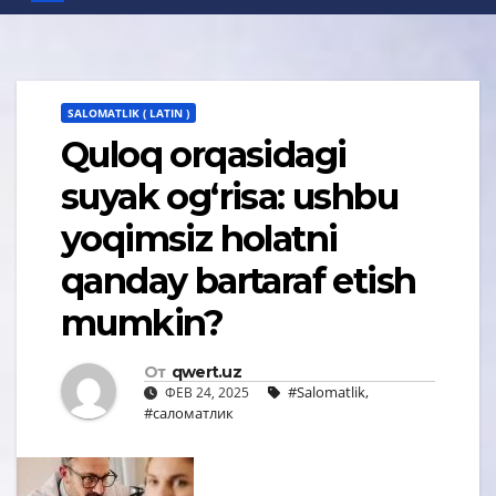
SALOMATLIK ( LATIN )
Quloq orqasidagi
suyak og‘risa: ushbu
yoqimsiz holatni
qanday bartaraf etish
mumkin?
От
qwert.uz
#Salomatlik
,
ФЕВ 24, 2025
#саломатлик