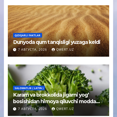
QIZIQARLI FAKTLAR
Dunyoda qum tanqisligi yuzaga keldi
7 АВГУСТА, 2026
QWERT.UZ
SALOMATLIK ( LATIN )
Karam va brokkolida jigarni yog’
bosishidan himoya qiluvchi modda
topildi
7 АВГУСТА, 2026
QWERT.UZ