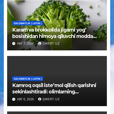
SALOMATLIK ( LATIN )
Karam va brokkolida jigarni yog’
bosishidan himoya qiluvchi modda
topildi
АВГ 7, 2026
QWERT.UZ
SALOMATLIK ( LATIN )
Kamroq oqsil iste’mol qilish qarishni
sekinlashtiradi: olimlarning
kutilmagan xulosasi
АВГ 6, 2026
QWERT.UZ