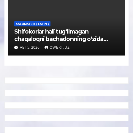
SALOMATLIK ( LATIN )
Shifokorlar hali tug‘ilmagan
chaqaloqni bachadonning o‘zida
operatsiya qildi
АВГ 5, 2026
QWERT.UZ