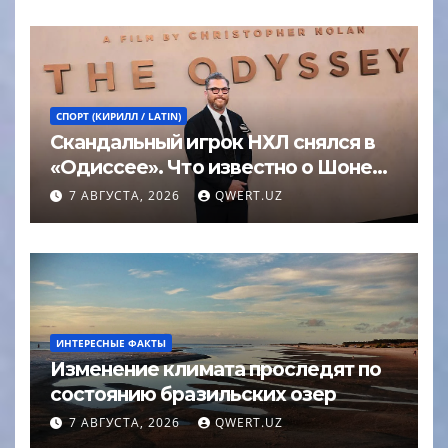
СПОРТ (КИРИЛЛ / LATIN)
Скандальный игрок НХЛ снялся в
«Одиссее». Что известно о Шоне
Эйвери
7 АВГУСТА, 2026
QWERT.UZ
ИНТЕРЕСНЫЕ ФАКТЫ
Изменение климата проследят по
состоянию бразильских озер
7 АВГУСТА, 2026
QWERT.UZ