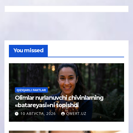
You missed
QIZIQARLI FAKTLAR
Olimlar nurlanuvchi chivinlarning
«batareyasi»ni topishdi
10 АВГУСТА, 2026
QWERT.UZ