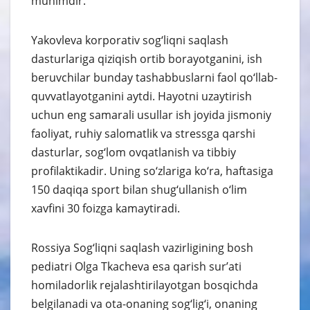
muhimdir.
Yakovleva korporativ sog‘liqni saqlash
dasturlariga qiziqish ortib borayotganini, ish
beruvchilar bunday tashabbuslarni faol qo‘llab-
quvvatlayotganini aytdi. Hayotni uzaytirish
uchun eng samarali usullar ish joyida jismoniy
faoliyat, ruhiy salomatlik va stressga qarshi
dasturlar, sog‘lom ovqatlanish va tibbiy
profilaktikadir. Uning so‘zlariga ko‘ra, haftasiga
150 daqiqa sport bilan shug‘ullanish o‘lim
xavfini 30 foizga kamaytiradi.
Rossiya Sog‘liqni saqlash vazirligining bosh
pediatri Olga Tkacheva esa qarish sur’ati
homiladorlik rejalashtirilayotgan bosqichda
belgilanadi va ota-onaning sog‘lig‘i, onaning