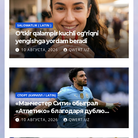
SALOMATLIK ( LATIN )
O‘tkir qalampir kuchli og‘riqni
yengishga yordam beradi
10 АВГУСТА, 2026
QWERT.UZ
СПОРТ (КИРИЛЛ / LATIN)
«Манчестер Сити» обыграл
«Атлетико» благодаря дублю
Мармуша за две минуты
10 АВГУСТА, 2026
QWERT.UZ