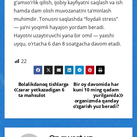
g‘amxo‘rlik qilish, ijobiy kayfiyatni saqlash va ish
hamda dam olish muvozanatini ta’minlash
muhimdir. Tonusni saqlashda “foydali stress”
— ya’ni yoqimli hayajon yordam beradi.
Hayotni uzaytiruvchi yana bir omil — yaxshi
uyqu, o‘rtacha 6 dan 8 soatgacha davom etadi.
22
Навигация
Bolalikdanoq tishlarga
Bir oy davomida har
zarar yetkazadigan 6
kuni 10 ming qadam
по
ta mahsulot
yurilganida
organizmda qanday
записям
o‘zgarish yuz beradi?