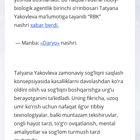
biologik agentlik birinchi o‘rinbosari Tatyana
Yakovleva ma’lumotiga tayanib “RBK”
nashri
xabar berdi.
— Manba:
«Daryo»
nashri.
Tatyana Yakovleva zamonaviy sog‘liqni saqlash
konsepsiyasida kasalliklarni davolashdan ko‘ra
oldini olish va sog‘liqni boshqarishga urg‘u
berayotganini ta’kidladi. Uning fikricha, uzoq
umr ko‘rish uchun nafaqat ilg‘or tibbiy
texnologiyalar, balki muntazam tekshiruvlar,
ongli hayot tarzi, to‘g‘ri ovqatlanish, mental
amaliyotlar va sog‘lom turmush tarzi