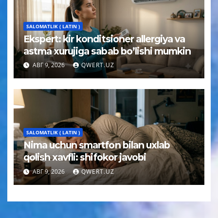
SALOMATLIK ( LATIN )
Ekspert: kir konditsioner allergiya va
astma xurujiga sabab bo’lishi mumkin
АВГ 9, 2026
QWERT.UZ
SALOMATLIK ( LATIN )
Nima uchun smartfon bilan uxlab
qolish xavfli: shifokor javobi
АВГ 9, 2026
QWERT.UZ