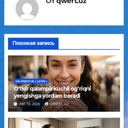
От
qwert.uz
Похожая запись
SALOMATLIK ( LATIN )
O‘tkir qalampir kuchli og‘riqni
yengishga yordam beradi
АВГ 10, 2026
QWERT.UZ