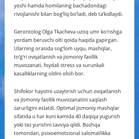
yoshi hamda homilaning bachadondagi
rivojlanishi bilan bog‘liq bo‘ladi, deb taʼkidlaydi.
Gerontolog Olga Tkacheva uzoq umr ko‘rishga
yordam beruvchi olti qoida haqida gapirgan.
Ularning orasida sog‘lom uyqu, mashqlar,
to‘g‘ri ovqatlanish va jismoniy faollik
muvozanati, foydali stress va surunkali
kasalliklarning oldini olish bor.
Shifokor hayotni uzaytirish uchun ovqatlanish
va jismoniy faollik muvozanatini saqlash
zarurligini eslatdi. Optimal jismoniy mashqlar
sifatida u har kuni kamida 40 daqiqa yugurish
yoki tez yurishni tavsiya qildi. Boshqa
tomondan, psixoemotsional salomatlikka