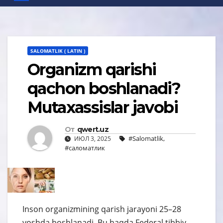
SALOMATLIK ( LATIN )
Organizm qarishi
qachon boshlanadi?
Mutaxassislar javobi
От
qwert.uz
#Salomatlik
,
ИЮЛ 3, 2025
#саломатлик
Inson organizmining qarish jarayoni 25–28
yoshda boshlanadi. Bu haqda Federal tibbiy-