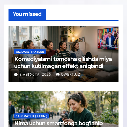
You missed
QIZIQARLI FAKTLAR
Komediyalarni tomosha qilishda miya
uchun kutilmagan effekt aniqlandi
8 АВГУСТА, 2026
QWERT.UZ
SALOMATLIK ( LATIN )
Nima uchun smartfonga bog’lanib