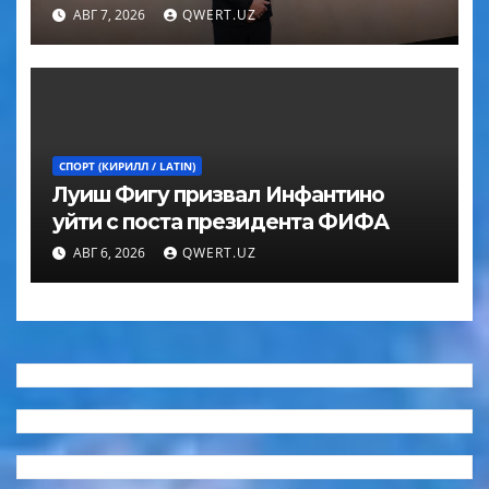
Эйвери
АВГ 7, 2026
QWERT.UZ
СПОРТ (КИРИЛЛ / LATIN)
Луиш Фигу призвал Инфантино
уйти с поста президента ФИФА
АВГ 6, 2026
QWERT.UZ