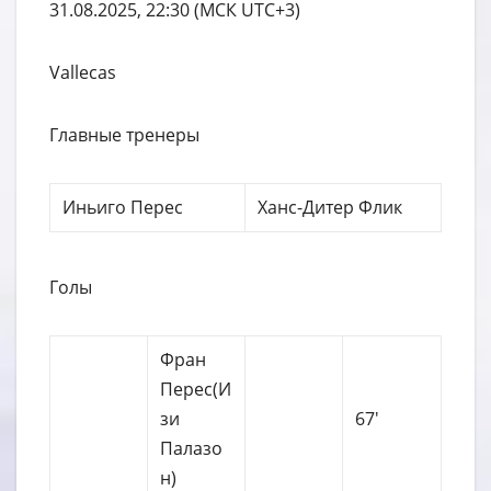
31.08.2025, 22:30 (МСК UTC+3)
Vallecas
Главные тренеры
Иньиго Перес
Ханс-Дитер Флик
Голы
Фран
Перес(И
зи
67′
Палазо
н)