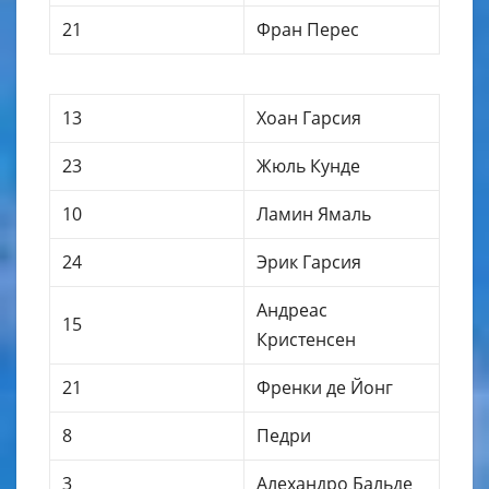
21
Фран Перес
13
Хоан Гарсия
23
Жюль Кунде
10
Ламин Ямаль
24
Эрик Гарсия
Андреас
15
Кристенсен
21
Френки де Йонг
8
Педри
3
Алехандро Бальде