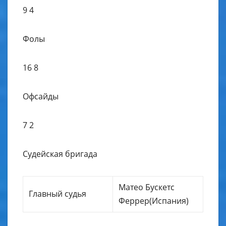
9 4
Фолы
16 8
Офсайды
7 2
Судейская бригада
Матео Бускетс
Главный судья
Феррер(Испания)