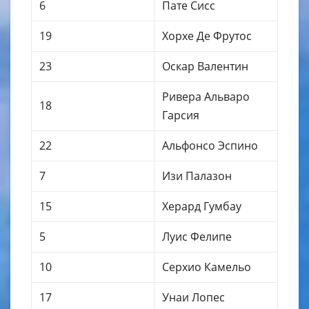
6
Пате Сисс
19
Хорхе Де Фрутос
23
Оскар Валентин
Ривера Альваро
18
Гарсия
22
Альфонсо Эспино
7
Изи Палазон
15
Херард Гумбау
5
Луис Фелипе
10
Серхио Камельо
17
Унаи Лопес