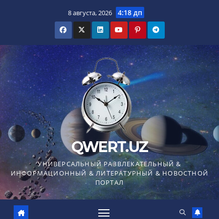
Перейти
4:18 дп
8 августа, 2026
к
содержимому
QWERT.UZ
УНИВЕРСАЛЬНЫЙ РАЗВЛЕКАТЕЛЬНЫЙ &
ИНФОРМАЦИОННЫЙ & ЛИТЕРАТУРНЫЙ & НОВОСТНОЙ
ПОРТАЛ