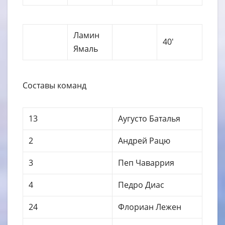
Ламин
40′
Ямаль
Составы команд
13
Аугусто Баталья
2
Андрей Рацю
3
Пеп Чаваррия
4
Педро Диас
24
Флориан Лежен