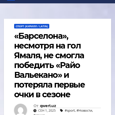
СПОРТ (КИРИЛЛ / LATIN)
«Барселона»,
несмотря на гол
Ямаля, не смогла
победить «Райо
Вальекано» и
потеряла первые
очки в сезоне
От
qwert.uz
#sport
,
#Новости
,
СЕН 1, 2025