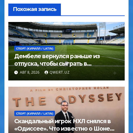
Похожая запись
СПОРТ (КИРИЛЛ / LATIN)
Дембеле вернулся раньше из
отпуска, чтобы сыграть в
Суперкубке УЕФА
АВГ 8, 2026
QWERT.UZ
СПОРТ (КИРИЛЛ / LATIN)
Скандальный игрок НХЛ снялся в
«Одиссее». Что известно о Шоне