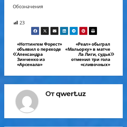
Обозначения
23
Навигация
«Ноттингем Форест»
«Реал» обыграл
объявил о переходе
«Мальорку» в матче
по
Александра
Ла Лиги, судья
Зинченко из
отменил три гола
записям
«Арсенала»
«сливочных»
От
qwert.uz