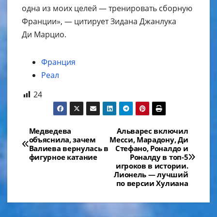
одна из моих целей — тренировать сборную
Франции», — цитирует Зидана Джанлука
Ди Марцио.
Франция
Реал
24
Навигация
Медведева
Альварес включил
объяснила, зачем
Месси, Марадону, Ди
по
Валиева вернулась в
Стефано, Роналдо и
фигурное катание
Роналду в топ-5
записям
игроков в истории.
Лионель — лучший
по версии Хулиана