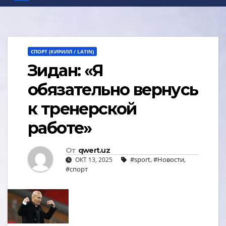
СПОРТ (КИРИЛЛ / LATIN)
Зидан: «Я
обязательно вернусь
к тренерской
работе»
От
qwert.uz
#sport
,
#Новости
,
ОКТ 13, 2025
#спорт