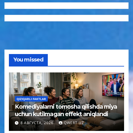
You missed
QIZIQARLI FAKTLAR
Komediyalarni tomosha qilishda miya
uchun kutilmagan effekt aniqlandi
8 АВГУСТА, 2026
QWERT.UZ