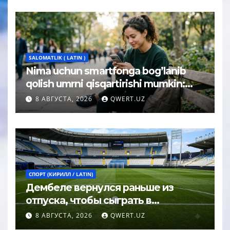
SALOMATLIK ( LATIN )
Nima uchun smartfonga bog’lanib
qolish umrni qisqartirishi mumkin:
psixolog javobi
8 АВГУСТА, 2026
QWERT.UZ
СПОРТ (КИРИЛЛ / LATIN)
Дембеле вернулся раньше из
отпуска, чтобы сыграть в
Суперкубке УЕФА
8 АВГУСТА, 2026
QWERT.UZ