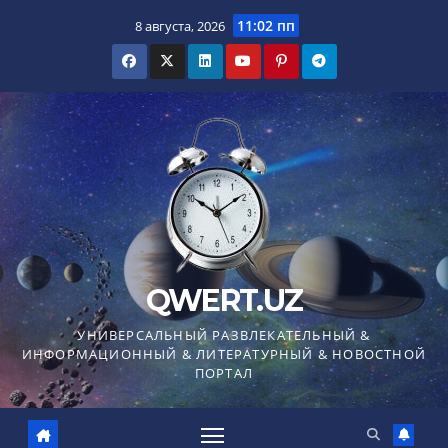
Перейти
11:02 пп
8 августа, 2026
к
содержимому
QWERT.UZ
УНИВЕРСАЛЬНЫЙ РАЗВЛЕКАТЕЛЬНЫЙ &
ИНФОРМАЦИОННЫЙ & ЛИТЕРАТУРНЫЙ & НОВОСТНОЙ
ПОРТАЛ