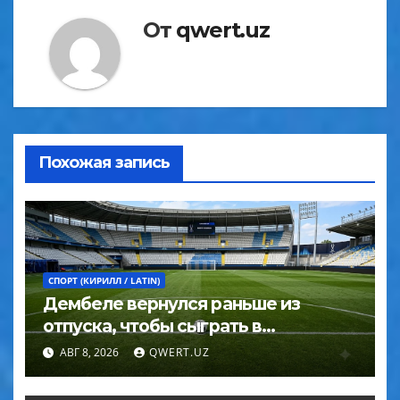
От
qwert.uz
Похожая запись
СПОРТ (КИРИЛЛ / LATIN)
Дембеле вернулся раньше из
отпуска, чтобы сыграть в
Суперкубке УЕФА
АВГ 8, 2026
QWERT.UZ