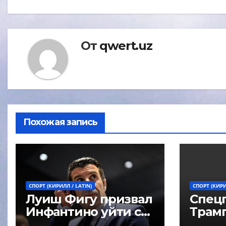
записям
От
qwert.uz
Похожая запись
СПОРТ (КИРИЛЛ / LATIN)
СПОРТ (КИРИ
Луиш Фигу призвал
Спец
Инфантино уйти с
Трам
поста президента
«Инф