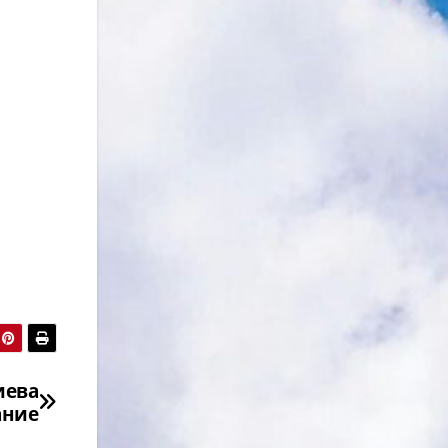
иева
ание