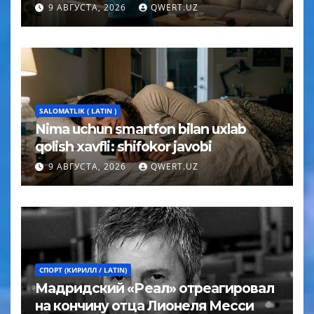
9 АВГУСТА, 2026
QWERT.UZ
SALOMATLIK ( LATIN )
Nima uchun smartfon bilan uxlab
qolish xavfli: shifokor javobi
9 АВГУСТА, 2026
QWERT.UZ
СПОРТ (КИРИЛЛ / LATIN)
Мадридский «Реал» отреагировал
на кончину отца Лионеля Месси