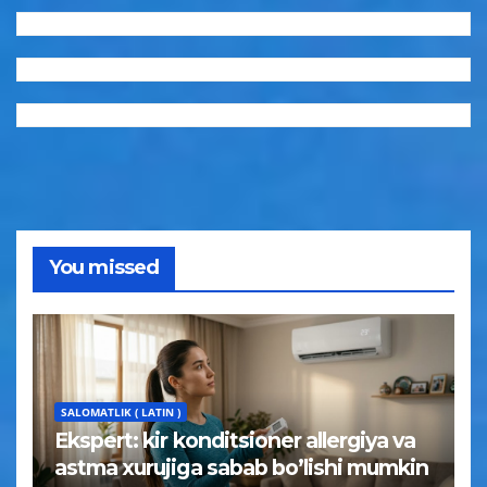
You missed
SALOMATLIK ( LATIN )
Ekspert: kir konditsioner allergiya va
astma xurujiga sabab bo’lishi mumkin