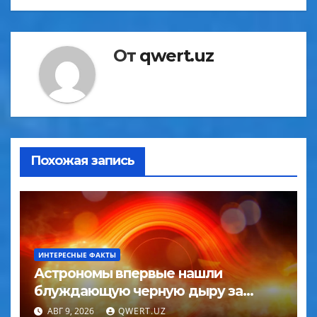
От
qwert.uz
Похожая запись
ИНТЕРЕСНЫЕ ФАКТЫ
Астрономы впервые нашли
блуждающую черную дыру за
пределами галактики
АВГ 9, 2026
QWERT.UZ