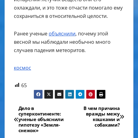
охлаждали, и это тоже отчасти помогало ему
сохраниться в относительной целости.
Ранее ученые
объяснили
, почему этой
весной мы наблюдали необычно много
случаев падения метеоритов.
космос
65
Навигация
Дело в
В чем причина
суперконтиненте:
вражды межу
по
ученые объяснили
кошками и
гипотезу «Земля-
собаками?
записям
снежок»