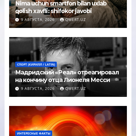
Nima uchun smartfon bilan uxlab
qolish xavfli: shifokor javobi
9 АВГУСТА, 2026
QWERT.UZ
СПОРТ (КИРИЛЛ / LATIN)
Мадридский «Реал» отреагировал
на кончину отца Лионеля Месси
9 АВГУСТА, 2026
QWERT.UZ
ИНТЕРЕСНЫЕ ФАКТЫ