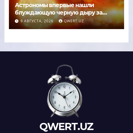
Астрономы впервые нашли
блуждающую черную дыру за
пределами галактики
9 АВГУСТА, 2026
QWERT.UZ
QWERT.UZ