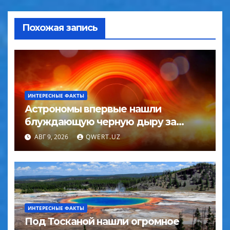
Похожая запись
ИНТЕРЕСНЫЕ ФАКТЫ
Астрономы впервые нашли
блуждающую черную дыру за
пределами галактики
АВГ 9, 2026
QWERT.UZ
ИНТЕРЕСНЫЕ ФАКТЫ
Под Тосканой нашли огромное