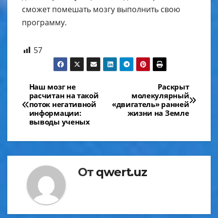
сможет помешать мозгу выполнить свою
программу.
57
Навигация
Наш мозг не
Раскрыт
расчитан на такой
молекулярный
по
поток негативной
«двигатель» ранней
информации:
жизни на Земле
записям
выводы ученых
От
qwert.uz