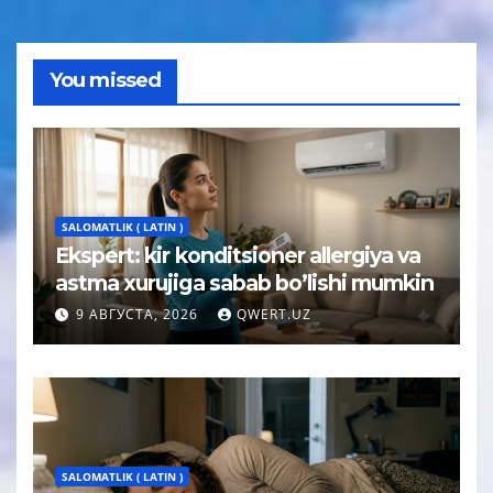
You missed
SALOMATLIK ( LATIN )
Ekspert: kir konditsioner allergiya va
astma xurujiga sabab bo’lishi mumkin
9 АВГУСТА, 2026
QWERT.UZ
SALOMATLIK ( LATIN )