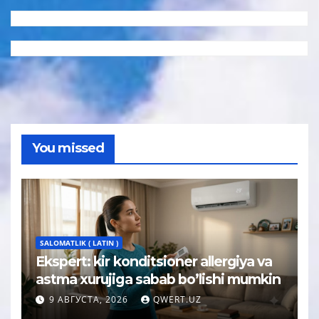
You missed
SALOMATLIK ( LATIN )
Ekspert: kir konditsioner allergiya va
astma xurujiga sabab bo’lishi mumkin
9 АВГУСТА, 2026
QWERT.UZ