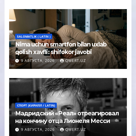
SALOMATLIK ( LATIN )
Nima uchun smartfon bilan uxlab
qolish xavfli: shifokor javobi
9 АВГУСТА, 2026
QWERT.UZ
СПОРТ (КИРИЛЛ / LATIN)
Мадридский «Реал» отреагировал
на кончину отца Лионеля Месси
9 АВГУСТА, 2026
QWERT.UZ