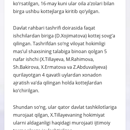
ko‘rsatilgan, 16-may kuni ular oila a’zolari bilan
birga ushbu kottejlarga kiritib qo‘yilgan.
Davlat rahbari tashrifi doirasida faqat
ishchilardan biriga (D.Xojimatova) kottej sovg‘a
qilingan. Tashrifdan so‘ng viloyat hokimligi
mas’ul shaxsining talabiga binoan qolgan 5
nafar ishchi (X.Tillayeva, M.Rahimova,
Sh.Bakirova, X.Ermatova va Z.Abduvaliyeva)
qurilayotgan 4 qavatli uylardan xonadon
ajratish va’da qilingan holda kottejlardan
ko‘chirilgan.
Shundan so‘ng, ular qator davlat tashkilotlariga
murojaat qilgan, X.Tillayevaning hokimiyat
ularni aldaganligi haqidagi murojaati ijtimoiy