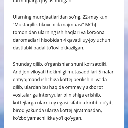
tarmoqlarga joylashtirilgan.
Ularning murojaatlaridan so‘ng, 22-may kuni
“Mustaqillik tikuvchilik majmuasi” MChJ
tomonidan ularning ish haqlari va korxona
daromadlari hisobidan 4 qavatli uy-joy uchun
dastlabki badal to‘lovi o‘tkazilgan.
Shunday qilib, o‘rganishlar shuni ko‘rsatdiki,
Andijon viloyati hokimligi mutasaddilari 5 nafar
ehtiyojmand ishchiga kottej berilishini va’da
qilib, ulardan bu haqida ommaviy axborot
vositalariga intervyular olinishiga erishib,
kottejlarga ularni uy egasi sifatida kiritib qo‘yib,
biroq yakunda ularga kottej ajratmasdan,
ko‘zbo‘yamachilikka yo‘l qo‘ygan.