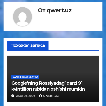
От
qwert.uz
Похожая запись
YANGILIKLAR (LATIN)
Google’ning Rossiyadagi qarzi 91
kvintillion rubldan oshishi mumkin
ИЮЛ 26, 2026
QWERT.UZ