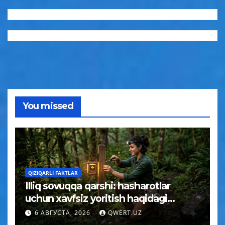
You missed
QIZIQARLI FAKTLAR
Illiq sovuqqa qarshi: hasharotlar
uchun xavfsiz yoritish haqidagi
tushuncha afsonasi yoʻq qilindi
6 АВГУСТА, 2026
QWERT.UZ