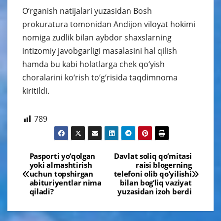
O‘rganish natijalari yuzasidan Bosh
prokuratura tomonidan Andijon viloyat hokimi
nomiga zudlik bilan aybdor shaxslarning
intizomiy javobgarligi masalasini hal qilish
hamda bu kabi holatlarga chek qo‘yish
choralarini ko‘rish to‘g‘risida taqdimnoma
kiritildi.
789
Навигация
Pasporti yo‘qolgan
Davlat soliq qo‘mitasi
yoki almashtirish
raisi blogerning
по
uchun topshirgan
telefoni olib qo‘yilishi
abituriyentlar nima
bilan bog‘liq vaziyat
записям
qiladi?
yuzasidan izoh berdi