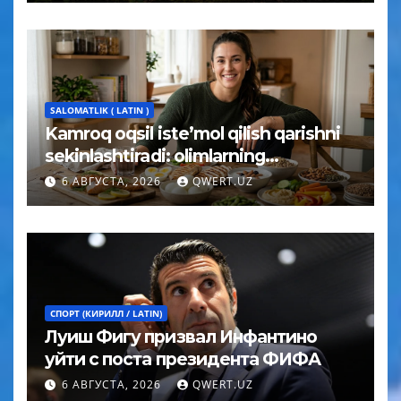
SALOMATLIK ( LATIN )
Kamroq oqsil iste’mol qilish qarishni
sekinlashtiradi: olimlarning
kutilmagan xulosasi
6 АВГУСТА, 2026
QWERT.UZ
СПОРТ (КИРИЛЛ / LATIN)
Луиш Фигу призвал Инфантино
уйти с поста президента ФИФА
6 АВГУСТА, 2026
QWERT.UZ