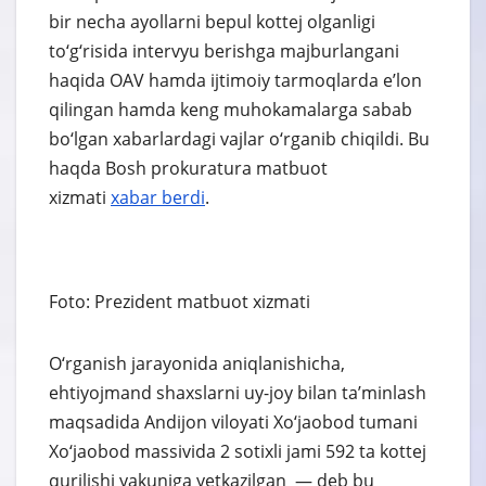
bir necha ayollarni bepul kottej olganligi
to‘g‘risida intervyu berishga majburlangani
haqida OAV hamda ijtimoiy tarmoqlarda e’lon
qilingan hamda keng muhokamalarga sabab
bo‘lgan xabarlardagi vajlar o‘rganib chiqildi. Bu
haqda Bosh prokuratura matbuot
xizmati
xabar berdi
.
Foto: Prezident matbuot xizmati
O‘rganish jarayonida aniqlanishicha,
ehtiyojmand shaxslarni uy-joy bilan ta’minlash
maqsadida Andijon viloyati Xo‘jaobod tumani
Xo‘jaobod massivida 2 sotixli jami 592 ta kottej
qurilishi yakuniga yetkazilgan — deb bu