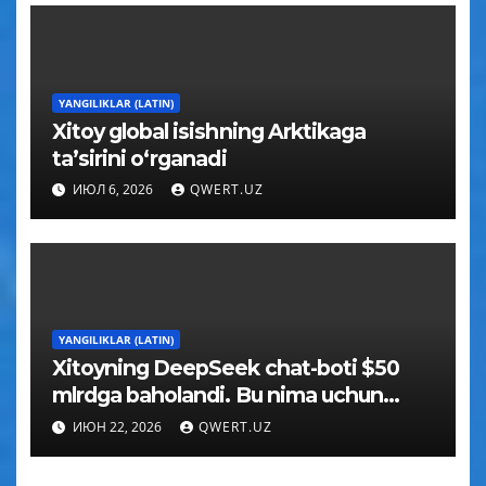
YANGILIKLAR (LATIN)
Xitoy global isishning Arktikaga
taʼsirini oʻrganadi
ИЮЛ 6, 2026
QWERT.UZ
YANGILIKLAR (LATIN)
Xitoyning DeepSeek chat-boti $50
mlrdga baholandi. Bu nima uchun
muhim
ИЮН 22, 2026
QWERT.UZ