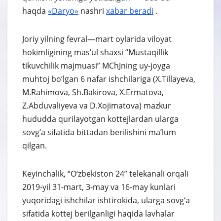
haqda
«Daryo»
nashri
xabar
beradi
.
Joriy yilning fevral—mart oylarida viloyat
hokimligining mas’ul shaxsi “Mustaqillik
tikuvchilik majmuasi” MChJning uy-joyga
muhtoj bo‘lgan 6 nafar ishchilariga (X.Tillayeva,
M.Rahimova, Sh.Bakirova, X.Ermatova,
Z.Abduvaliyeva va D.Xojimatova) mazkur
hududda qurilayotgan kottejlardan ularga
sovg‘a sifatida bittadan berilishini ma’lum
qilgan.
Keyinchalik, “O‘zbekiston 24” telekanali orqali
2019-yil 31-mart, 3-may va 16-may kunlari
yuqoridagi ishchilar ishtirokida, ularga sovg‘a
sifatida kottej berilganligi haqida lavhalar