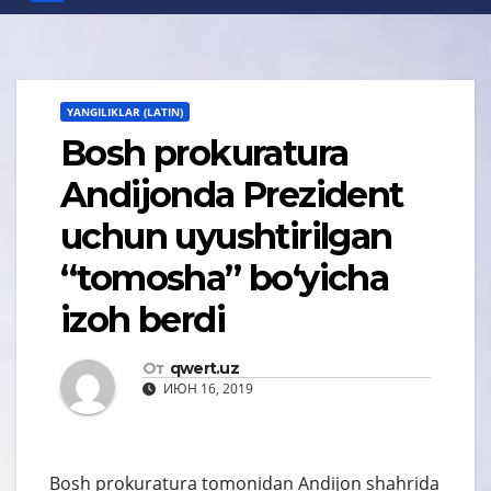
YANGILIKLAR (LATIN)
Bosh prokuratura
Andijonda Prezident
uchun uyushtirilgan
“tomosha” bo‘yicha
izoh berdi
От
qwert.uz
ИЮН 16, 2019
Bosh prokuratura tomonidan Andijon shahrida