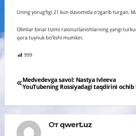
Uning yorug‘ligi 21 kun davomida o‘zgarib turgan. 
Olimlar binar tizimi raionurlanishlarning yangi turk
qora tuynuk bo‘lishi mumkin.
999
Навигация
Medvedevga savol: Nastya Ivleeva
YouTubening Rossiyadagi taqdirini ochib 
по
записям
От
qwert.uz