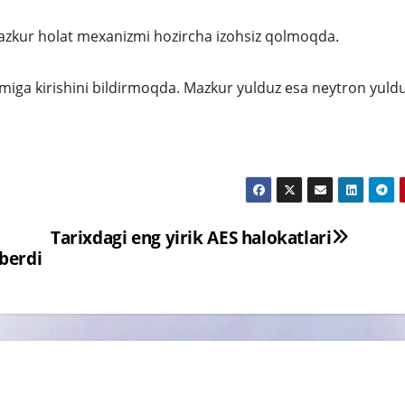
Mazkur holat mexanizmi hozircha izohsiz qolmoqda.
umiga kirishini bildirmoqda. Mazkur yulduz esa neytron yuldu
Tarixdagi eng yirik AES halokatlari
berdi