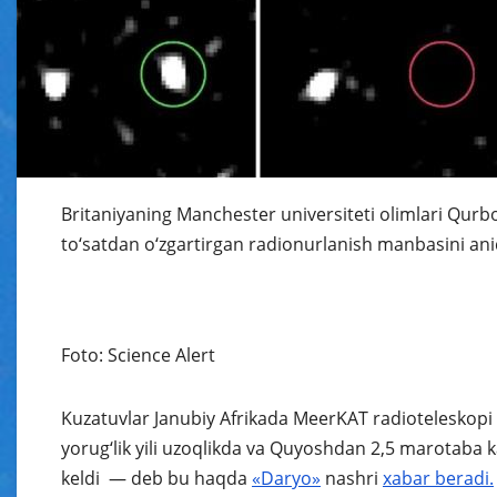
Britaniyaning Manchester universiteti olimlari Qurbo
to‘satdan o‘zgartirgan radionurlanish manbasini ani
Foto: Science Alert
Kuzatuvlar Janubiy Afrikada MeerKAT radioteleskopi
yorug‘lik yili uzoqlikda va Quyoshdan 2,5 marotaba k
keldi — deb bu haqda
«Daryo»
nashri
xabar
beradi.