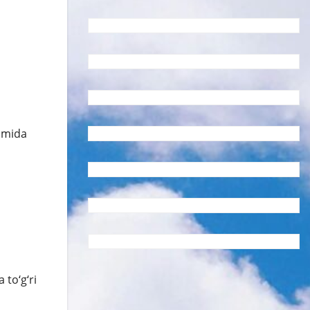
vomida
 to‘g‘ri