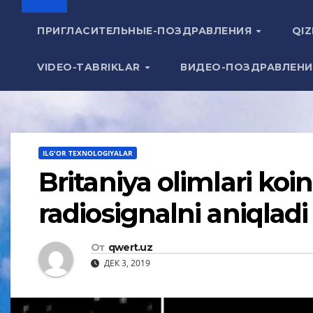
ПРИГЛАСИТЕЛЬНЫЕ-ПОЗДРАВЛЕНИЯ
QIZ
VIDEO-TABRIKLAR
ВИДЕО-ПОЗДРАВЛЕН
ILG'OR TEXNOLOGIYALAR
Britaniya olimlari koi
radiosignalni aniqladi
От
qwert.uz
ДЕК 3, 2019