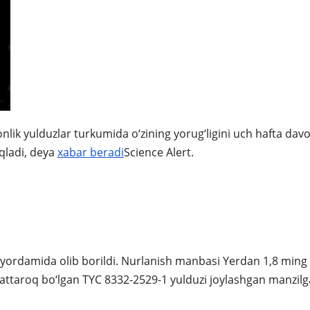
nlik yulduzlar turkumida o‘zining yorug‘ligini uch hafta da
qladi, deya
xabar beradi
Science Alert.
 yordamida olib borildi. Nurlanish manbasi Yerdan 1,8 ming
attaroq bo‘lgan TYC 8332-2529-1 yulduzi joylashgan manzilga