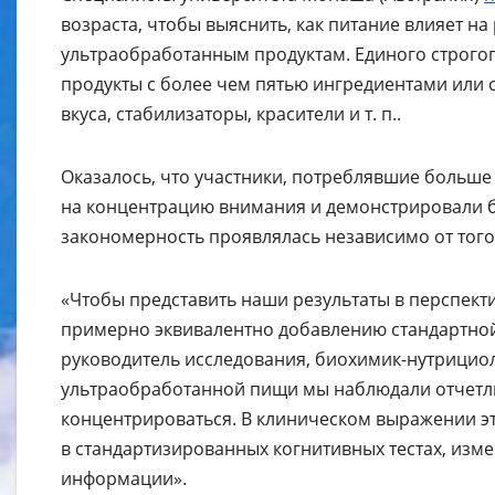
возраста, чтобы выяснить, как питание влияет н
ультраобработанным продуктам. Единого строгого
продукты с более чем пятью ингредиентами или с
вкуса, стабилизаторы, красители и т. п..
Оказалось, что участники, потреблявшие больше
на концентрацию внимания и демонстрировали б
закономерность проявлялась независимо от того,
«Чтобы представить наши результаты в перспект
примерно эквивалентно добавлению стандартной
руководитель исследования, биохимик-нутрицио
ультраобработанной пищи мы наблюдали отчетл
концентрироваться. В клиническом выражении эт
в стандартизированных когнитивных тестах, изм
информации».