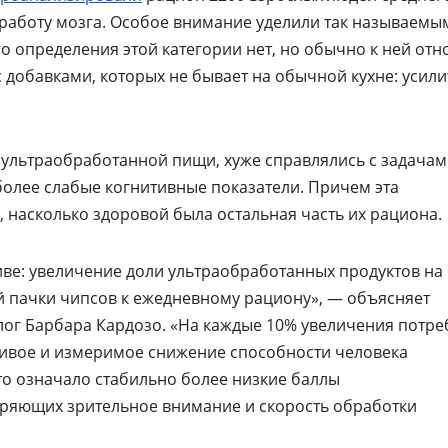
а работу мозга. Особое внимание уделили так называемы
 определения этой категории нет, но обычно к ней отн
 добавками, которых не бывает на обычной кухне: усил
 ультраобработанной пищи, хуже справлялись с задача
олее слабые когнитивные показатели. Причем эта
 насколько здоровой была остальная часть их рациона.
иве: увеличение доли ультраобработанных продуктов на
 пачки чипсов к ежедневному рациону», — объясняет
лог Барбара Кардозо. «На каждые 10% увеличения потр
ивое и измеримое снижение способности человека
о означало стабильно более низкие баллы
еряющих зрительное внимание и скорость обработки