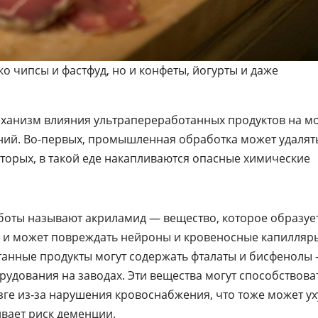
о чипсы и фастфуд, но и конфеты, йогурты и даже
еханизм влияния ультрапереработанных продуктов на мо
ний. Во-первых, промышленная обработка может удалят
вторых, в такой еде накапливаются опасные химические
боты называют акриламид — вещество, которое образуе
и и может повреждать нейроны и кровеносные капилляр
танные продукты могут содержать фталаты и бисфенолы
удования на заводах. Эти вещества могут способствова
е из‑за нарушения кровоснабжения, что тоже может у
вает риск деменции.