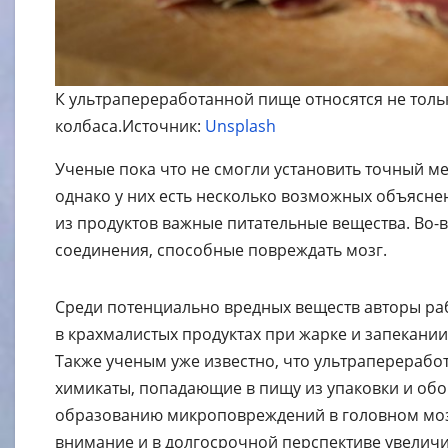
К ультрапереработанной пище относятся не тольк
колбаса.Источник:
Unsplash
Ученые пока что не смогли установить точный м
однако у них есть несколько возможных объясне
из продуктов важные питательные вещества. Во-
соединения, способные повреждать мозг.
Среди потенциально вредных веществ авторы ра
в крахмалистых продуктах при жарке и запекани
Также ученым уже известно, что ультраперерабо
химикаты, попадающие в пищу из упаковки и обор
образованию микроповреждений в головном мозг
внимание и в долгосрочной перспективе увеличи