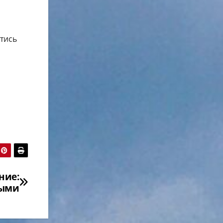
тись
ние:
ными