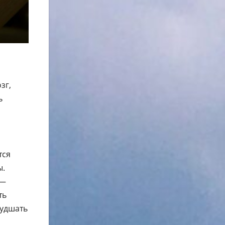
зг,
ь
тся
ы.
 —
ть
худшать