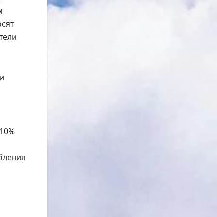
м
осят
ители
ми
 10%
ебления