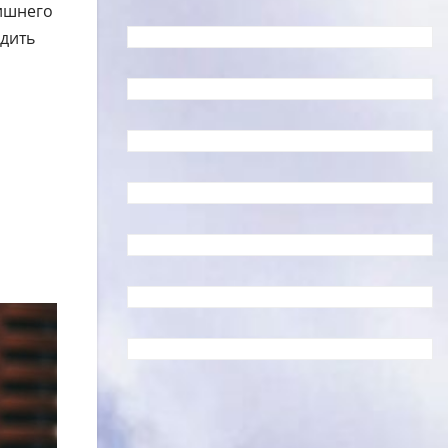
лишнего
едить