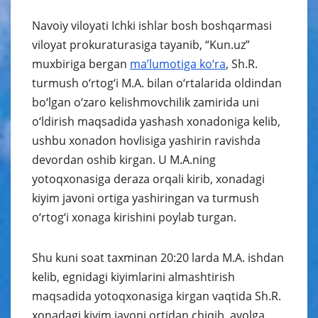
Navoiy viloyati Ichki ishlar bosh boshqarmasi
viloyat prokuraturasiga tayanib, “Kun.uz”
muxbiriga bergan
ma’lumotiga ko‘ra
, Sh.R.
turmush o‘rtog‘i M.A. bilan o‘rtalarida oldindan
bo‘lgan o‘zaro kelishmovchilik zamirida uni
o‘ldirish maqsadida yashash xonadoniga kelib,
ushbu xonadon hovlisiga yashirin ravishda
devordan oshib kirgan. U M.A.ning
yotoqxonasiga deraza orqali kirib, xonadagi
kiyim javoni ortiga yashiringan va turmush
o‘rtog‘i xonaga kirishini poylab turgan.
Shu kuni soat taxminan 20:20 larda M.A. ishdan
kelib, egnidagi kiyimlarini almashtirish
maqsadida yotoqxonasiga kirgan vaqtida Sh.R.
xonadagi kiyim javoni ortidan chiqib, ayolga