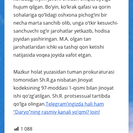
hujum qilgan. Bo‘yin, ko‘krak qafasi va qorin
sohalariga qo‘lidagi oshxona pichog‘ini bir
necha marta sanchib olib, unga o‘tkir kesuvchi-
sanchuvchi og‘ir jarohatlar yetkazib, hodisa
joyidan yashiringan. M.A. olgan tan
jarohatlaridan ichki va tashqi qon ketishi
natijasida voqea joyida vafot etgan.
Mazkur holat yuzasidan tuman prokuraturasi
tomonidan Sh.R.ga nisbatan Jinoyat
kodeksining 97-moddasi 1-qismi bilan jinoyat
ishi qo‘zg‘atilgan. Sh.R. protsessual tartibda
qo‘lga olingan.
Telegram’ingizda hali ham
“Daryo”ning rasmiy kanali yo‘qmi? Join!
1 088