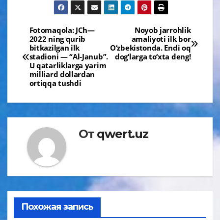
Навигация
Fotomaqola: JCh—
Noyob jarrohlik
2022 ning qurib
amaliyoti ilk bor
по
bitkazilgan ilk
O‘zbekistonda. Endi oq
stadioni — “Al-Janub”.
dog‘larga to‘xta deng!
записям
U qatarliklarga yarim
milliard dollardan
ortiqqa tushdi
От
qwert.uz
Похожая запись