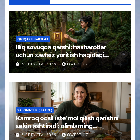
QIZIQARLI FAKTLAR
Illiq sovuqqa qarshi: hasharotlar
uchun xavfsiz yoritish haqidagi
tushuncha afsonasi yoʻq qilindi
6 АВГУСТА, 2026
QWERT.UZ
SALOMATLIK ( LATIN )
Kamroq oqsil iste’mol qilish qarishni
sekinlashtiradi: olimlarning
kutilmagan xulosasi
6 АВГУСТА, 2026
QWERT.UZ