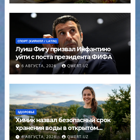
СПОРТ (КИРИЛЛ / LATIN)
Луиш Фигу призвал Инфантино
уйти с поста президента ФИФА
6 АВГУСТА, 2026
QWERT.UZ
ЗДОРОВЬЕ
Химик назвал безопасный срок
хранения воды в открытом
кувшине
6 АВГУСТА, 2026
QWERT.UZ