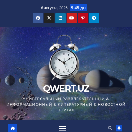
Перейти
9:45 дп
6 августа, 2026
к
содержимому
QWERT.UZ
УНИВЕРСАЛЬНЫЙ РАЗВЛЕКАТЕЛЬНЫЙ &
ИНФОРМАЦИОННЫЙ & ЛИТЕРАТУРНЫЙ & НОВОСТНОЙ
ПОРТАЛ