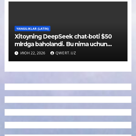
YANGILIKLAR (LATIN)
Xitoyning DeepSeek chat-boti $50
mlrdga baholandi. Bu nima uchun
muhim
ИЮН 22, 2026
QWERT.UZ