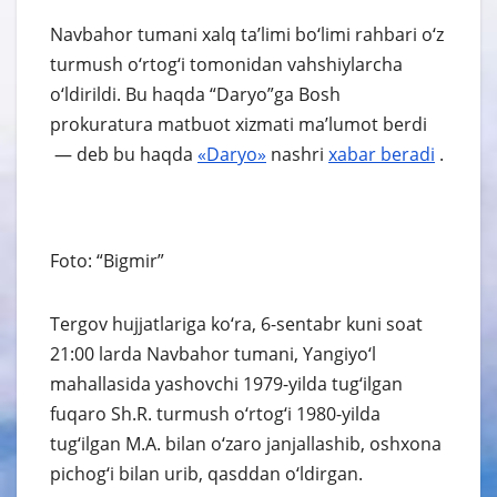
Navbahor tumani xalq ta’limi bo‘limi rahbari o‘z
turmush o‘rtog‘i tomonidan vahshiylarcha
o‘ldirildi. Bu haqda “Daryo”ga Bosh
prokuratura matbuot xizmati ma’lumot berdi
— deb bu haqda
«Daryo»
nashri
xabar
beradi
.
Foto: “Bigmir”
Tergov hujjatlariga ko‘ra, 6-sentabr kuni soat
21:00 larda Navbahor tumani, Yangiyo‘l
mahallasida yashovchi 1979-yilda tug‘ilgan
fuqaro Sh.R. turmush o‘rtog‘i 1980-yilda
tug‘ilgan M.A. bilan o‘zaro janjallashib, oshxona
pichog‘i bilan urib, qasddan o‘ldirgan.