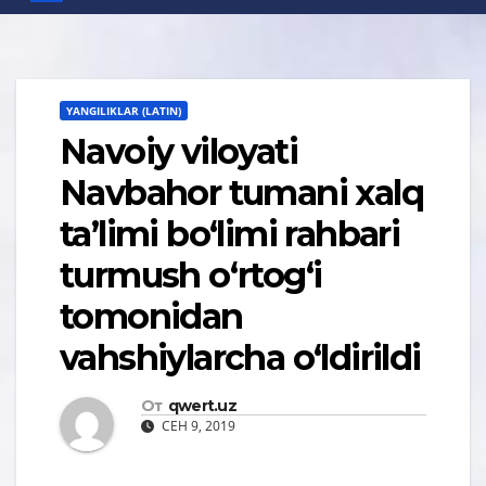
YANGILIKLAR (LATIN)
Navoiy viloyati
Navbahor tumani xalq
ta’limi bo‘limi rahbari
turmush o‘rtog‘i
tomonidan
vahshiylarcha o‘ldirildi
От
qwert.uz
СЕН 9, 2019