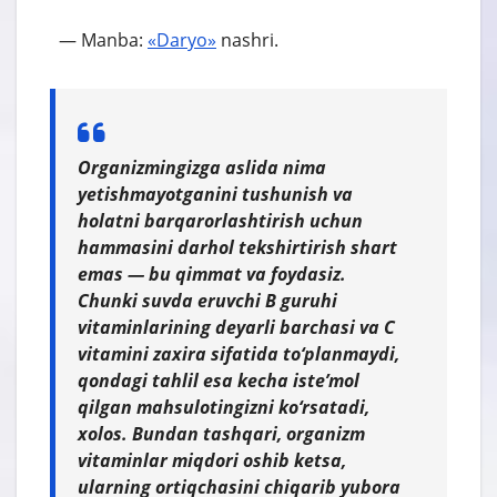
— Manba:
«Daryo»
nashri.
Organizmingizga aslida nima
yetishmayotganini tushunish va
holatni barqarorlashtirish uchun
hammasini darhol tekshirtirish shart
emas — bu qimmat va foydasiz.
Chunki suvda eruvchi B guruhi
vitaminlarining deyarli barchasi va C
vitamini zaxira sifatida to‘planmaydi,
qondagi tahlil esa kecha iste’mol
qilgan mahsulotingizni ko‘rsatadi,
xolos. Bundan tashqari, organizm
vitaminlar miqdori oshib ketsa,
ularning ortiqchasini chiqarib yubora