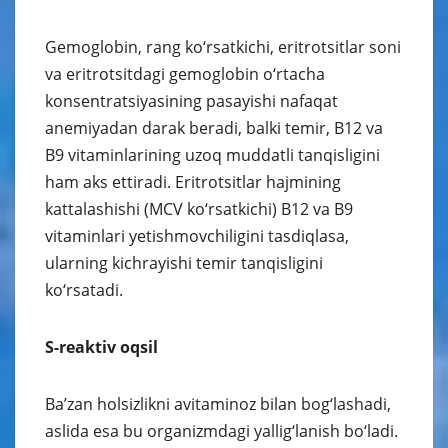
Gemoglobin, rang ko‘rsatkichi, eritrotsitlar soni
va eritrotsitdagi gemoglobin o‘rtacha
konsentratsiyasining pasayishi nafaqat
anemiyadan darak beradi, balki temir, B12 va
B9 vitaminlarining uzoq muddatli tanqisligini
ham aks ettiradi. Eritrotsitlar hajmining
kattalashishi (MCV ko‘rsatkichi) B12 va B9
vitaminlari yetishmovchiligini tasdiqlasa,
ularning kichrayishi temir tanqisligini
ko‘rsatadi.
S-reaktiv oqsil
Ba’zan holsizlikni avitaminoz bilan bog‘lashadi,
aslida esa bu organizmdagi yallig‘lanish bo‘ladi.