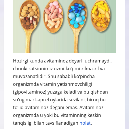
Hozirgi kunda avitaminoz deyarli uchramaydi,
chunki ratsionimiz ozmi-ko‘pmi xilma-xil va
muvozanatlidir. Shu sababli ko‘pincha
organizmda vitamin yetishmovchiligi
(gipovitaminoz) yuzaga keladi va bu qishdan
so‘ng mart-aprel oylarida seziladi, biroq bu
to‘liq avitaminoz degani emas. Avitaminoz —
organizmda u yoki bu vitaminning keskin
tanqisligi bilan tavsiflanadigan
holat
.