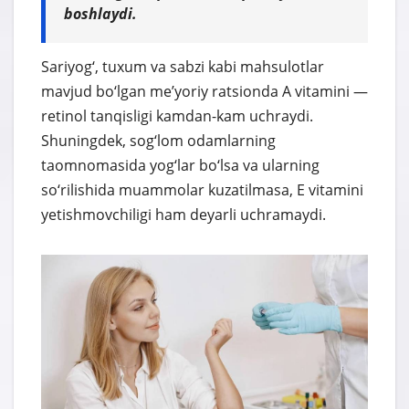
boshlaydi.
Sariyog‘, tuxum va sabzi kabi mahsulotlar
mavjud bo‘lgan me’yoriy ratsionda A vitamini —
retinol tanqisligi kamdan-kam uchraydi.
Shuningdek, sog‘lom odamlarning
taomnomasida yog‘lar bo‘lsa va ularning
so‘rilishida muammolar kuzatilmasa, E vitamini
yetishmovchiligi ham deyarli uchramaydi.