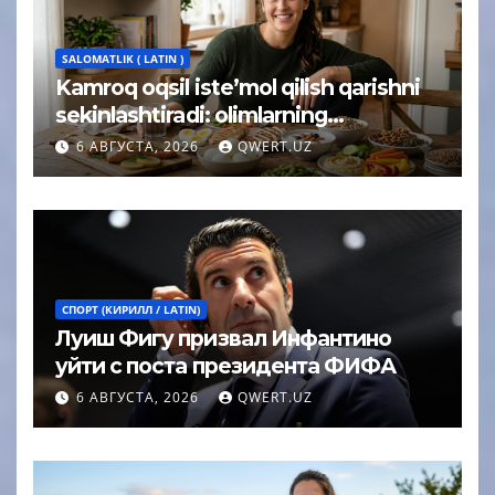
SALOMATLIK ( LATIN )
Kamroq oqsil iste’mol qilish qarishni
sekinlashtiradi: olimlarning
kutilmagan xulosasi
6 АВГУСТА, 2026
QWERT.UZ
СПОРТ (КИРИЛЛ / LATIN)
Луиш Фигу призвал Инфантино
уйти с поста президента ФИФА
6 АВГУСТА, 2026
QWERT.UZ