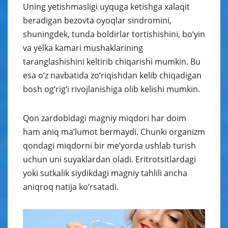
Uning yetishmasligi uyquga ketishga xalaqit
beradigan bezovta oyoqlar sindromini,
shuningdek, tunda boldirlar tortishishini, bo‘yin
va yelka kamari mushaklarining
taranglashishini keltirib chiqarishi mumkin. Bu
esa o‘z navbatida zo‘riqishdan kelib chiqadigan
bosh og‘rig‘i rivojlanishiga olib kelishi mumkin.
Qon zardobidagi magniy miqdori har doim
ham aniq ma’lumot bermaydi. Chunki organizm
qondagi miqdorni bir me’yorda ushlab turish
uchun uni suyaklardan oladi. Eritrotsitlardagi
yoki sutkalik siydikdagi magniy tahlili ancha
aniqroq natija ko‘rsatadi.