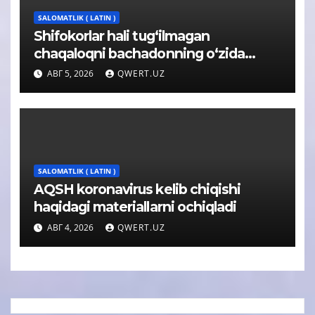
SALOMATLIK ( LATIN )
Shifokorlar hali tug‘ilmagan
chaqaloqni bachadonning o‘zida
operatsiya qildi
АВГ 5, 2026
QWERT.UZ
SALOMATLIK ( LATIN )
AQSH koronavirus kelib chiqishi
haqidagi materiallarni ochiqladi
АВГ 4, 2026
QWERT.UZ