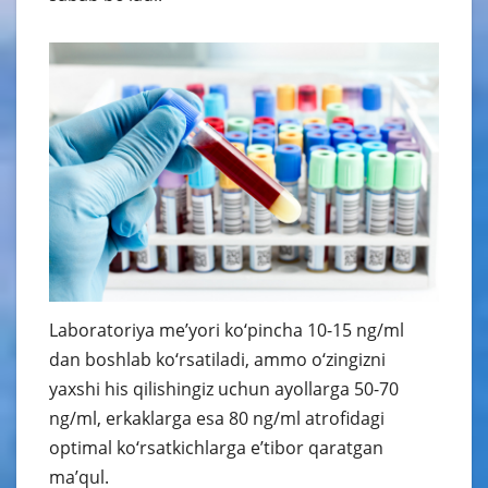
Laboratoriya me’yori ko‘pincha 10-15 ng/ml
dan boshlab ko‘rsatiladi, ammo o‘zingizni
yaxshi his qilishingiz uchun ayollarga 50-70
ng/ml, erkaklarga esa 80 ng/ml atrofidagi
optimal ko‘rsatkichlarga e’tibor qaratgan
ma’qul.