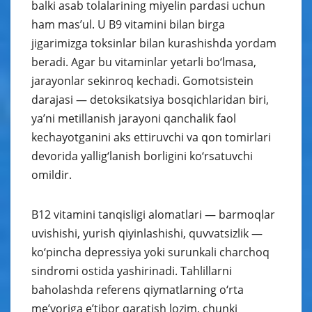
balki asab tolalarining miyelin pardasi uchun
ham mas’ul. U B9 vitamini bilan birga
jigarimizga toksinlar bilan kurashishda yordam
beradi. Agar bu vitaminlar yetarli bo‘lmasa,
jarayonlar sekinroq kechadi. Gomotsistein
darajasi — detoksikatsiya bosqichlaridan biri,
ya’ni metillanish jarayoni qanchalik faol
kechayotganini aks ettiruvchi va qon tomirlari
devorida yallig‘lanish borligini ko‘rsatuvchi
omildir.
B12 vitamini tanqisligi alomatlari — barmoqlar
uvishishi, yurish qiyinlashishi, quvvatsizlik —
ko‘pincha depressiya yoki surunkali charchoq
sindromi ostida yashirinadi. Tahlillarni
baholashda referens qiymatlarning o‘rta
me’yoriga e’tibor qaratish lozim, chunki