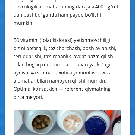
nevrologik alomatlar uning darajasi 400 pg/ml
dan past bo‘lganda ham paydo bo‘lishi
mumkin.
B9 vitamini (folat kislotasi) yetishmovchiligi
o‘zini befarqlik, tez charchash, bosh aylanishi,
teri oqarishi, ta’sirchanlik, ovqat hazm qilish
bilan bog‘liq muammolar — diareya, ko‘ngil
aynishi va stomatit, xotira yomonlashuvi kabi
alomatlar bilan namoyon qilishi mumkin.
Optimal ko‘rsatkich — referens qiymatning
o‘rta me’yori.