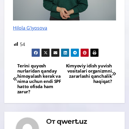
Hilola G‘iyosova
54
Навигация
Terini quyosh
Kimyoviy idish yuvish
nurlaridan qanday
vositalari organizmni
по
himoyalash kerak va
zararlashi qanchalik
nima uchun endi SPF
haqiqat?
записям
hatto ofisda ham
zarur?
От
qwert.uz