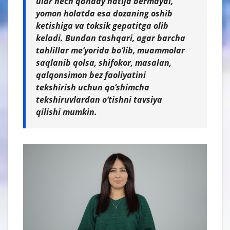
ular hech qanday natija bermaydi,
yomon holatda esa dozaning oshib
ketishiga va toksik gepatitga olib
keladi. Bundan tashqari, agar barcha
tahlillar me’yorida bo‘lib, muammolar
saqlanib qolsa, shifokor, masalan,
qalqonsimon bez faoliyatini
tekshirish uchun qo‘shimcha
tekshiruvlardan o‘tishni tavsiya
qilishi mumkin.