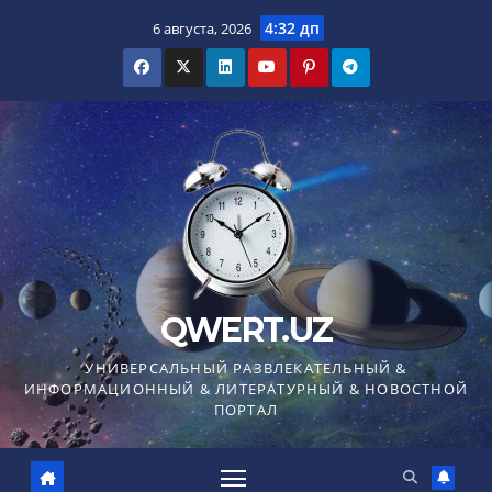
Перейти
4:32 дп
6 августа, 2026
к
содержимому
QWERT.UZ
УНИВЕРСАЛЬНЫЙ РАЗВЛЕКАТЕЛЬНЫЙ &
ИНФОРМАЦИОННЫЙ & ЛИТЕРАТУРНЫЙ & НОВОСТНОЙ
ПОРТАЛ