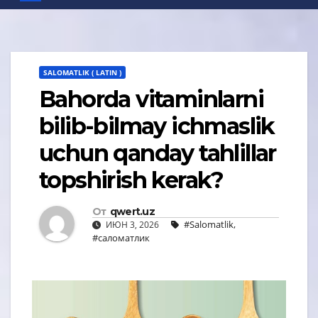
SALOMATLIK ( LATIN )
Bahorda vitaminlarni
bilib-bilmay ichmaslik
uchun qanday tahlillar
topshirish kerak?
От
qwert.uz
#Salomatlik
,
ИЮН 3, 2026
#саломатлик