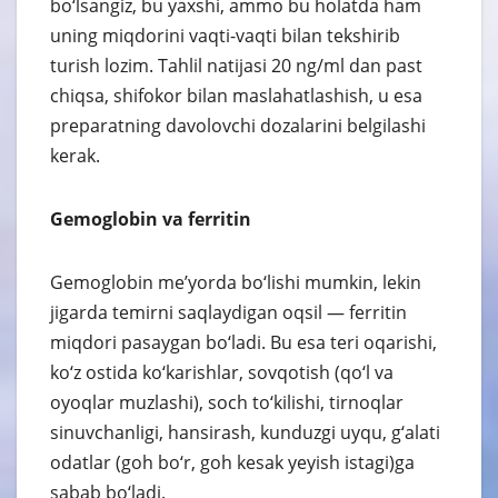
bo‘lsangiz, bu yaxshi, ammo bu holatda ham
uning miqdorini vaqti-vaqti bilan tekshirib
turish lozim. Tahlil natijasi 20 ng/ml dan past
chiqsa, shifokor bilan maslahatlashish, u esa
preparatning davolovchi dozalarini belgilashi
kerak.
Gemoglobin va ferritin
Gemoglobin me’yorda bo‘lishi mumkin, lekin
jigarda temirni saqlaydigan oqsil — ferritin
miqdori pasaygan bo‘ladi. Bu esa teri oqarishi,
ko‘z ostida ko‘karishlar, sovqotish (qo‘l va
oyoqlar muzlashi), soch to‘kilishi, tirnoqlar
sinuvchanligi, hansirash, kunduzgi uyqu, g‘alati
odatlar (goh bo‘r, goh kesak yeyish istagi)ga
sabab bo‘ladi.