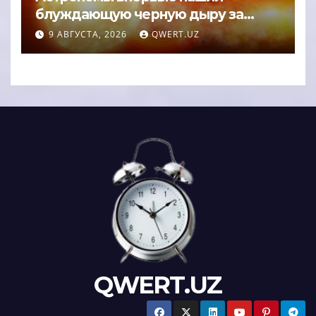
блуждающую черную дыру за
пределами галактики
9 АВГУСТА, 2026
QWERT.UZ
QWERT.UZ