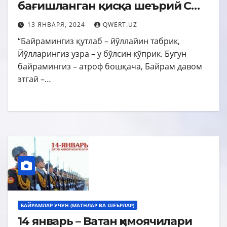
бағишланган қисқа шеърий СМС
табриклар
13 ЯНВАРЯ, 2024
QWERT.UZ
“Байрамингиз қутлаб – йўллайин табрик,
Йўлларингиз узра – у бўлсин кўприк. Бугун
байрамингиз – атроф бошқача, Байрам давом
этгай –…
БАЙРАМЛАР УЧУН (МАТНЛАР ВА ШЕЪРЛАР)
14 январь – Ватан ҳимоячилари