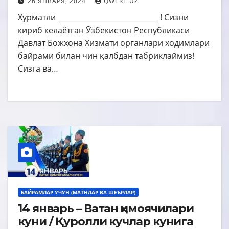
26 ЯНВАРЯ, 2024
QWERT.UZ
Хурматли ____________________________ ! Сизни
кириб келаётган Ўзбекистон Республикаси
Давлат Божхона Хизмати органлари ходимлари
байрами билан чин қалбдан табриклаймиз!
Сизга ва…
БАЙРАМЛАР УЧУН (МАТНЛАР ВА ШЕЪРЛАР)
14 январь – Ватан ҳимоячилари
куни / Қуролли кучлар кунига