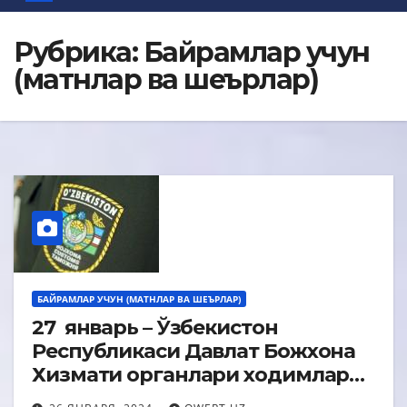
Рубрика:
Байрамлар учун
(матнлар ва шеърлар)
БАЙРАМЛАР УЧУН (МАТНЛАР ВА ШЕЪРЛАР)
27 январь – Ўзбекистон
Республикаси Давлат Божхона
Хизмати органлари ходимлари
байрами куни