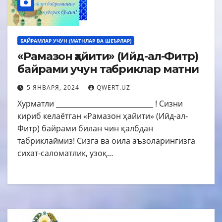
БАЙРАМЛАР УЧУН (МАТНЛАР ВА ШЕЪРЛАР)
«Рамазон ҳайити» (Ийд-ал-Фитр)
байрами учун табриклар матни
5 ЯНВАРЯ, 2024
QWERT.UZ
Хурматли ____________________________ ! Сизни
кириб келаётган «Рамазон ҳайити» (Ийд-ал-
Фитр) байрами билан чин қалбдан
табриклаймиз! Сизга ва оила аъзоларингизга
сихат-саломатлик, узоқ…