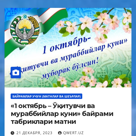
БАЙРАМЛАР УЧУН (МАТНЛАР ВА ШЕЪРЛАР)
«1 октябрь – Ўқитувчи ва
мураббийлар куни» байрами
табриклари матни
21 ДЕКАБРЯ, 2023
QWERT.UZ