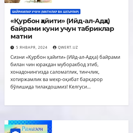
БАЙРАМЛАР УЧУН (МАТНЛАР ВА ШЕЪРЛАР)
«Қурбон ҳайити» (Ийд-ал-Адҳа)
байрами куни учун табриклар
матни
5 ЯНВАРЯ, 2024
QWERT.UZ
Сизни «Қурбон ҳайити» (Ийд-ал-Адҳа) байрами
билан чин юракдан муборакбод этиб,
хонадонингизда саломатлик, тинчлик,
хотиржамлик ва мехр-оқибат барқарор
бўлишида тилакдошмиз! Келгуси…