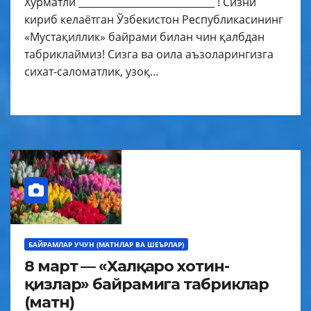
Хурматли ____________________________ ! Сизни
кириб келаётган Ўзбекистон Республикасининг
«Мустақиллик» байрами билан чин қалбдан
табриклаймиз! Сизга ва оила аъзоларингизга
сихат-саломатлик, узоқ…
БАЙРАМЛАР УЧУН (МАТНЛАР ВА ШЕЪРЛАР)
8 март — «Халқаро хотин-
қизлар» байрамига табриклар
(матн)