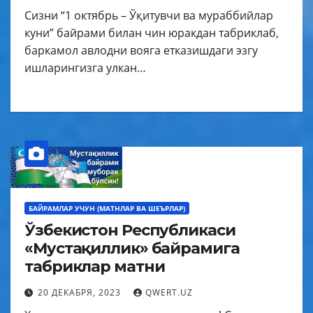
Сизни “1 октябрь – Ўқитувчи ва мураббийлар
куни” байрами билан чин юракдан табриклаб,
баркамол авлодни вояга етказишдаги эзгу
ишларингизга улкан…
БАЙРАМЛАР УЧУН (МАТНЛАР ВА ШЕЪРЛАР)
Ўзбекистон Республикаси
«Мустақиллик» байрамига
табриклар матни
20 ДЕКАБРЯ, 2023
QWERT.UZ