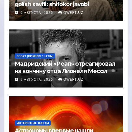
qolish xavfli: shifokor javobi
9 АВГУСТА, 2026
QWERT.UZ
СПОРТ (КИРИЛЛ / LATIN)
Мадридский «Реал» отреагировал
на кончину отца Лионеля Месси
9 АВГУСТА, 2026
QWERT.UZ
ИНТЕРЕСНЫЕ ФАКТЫ
Астрономы впервые нашли