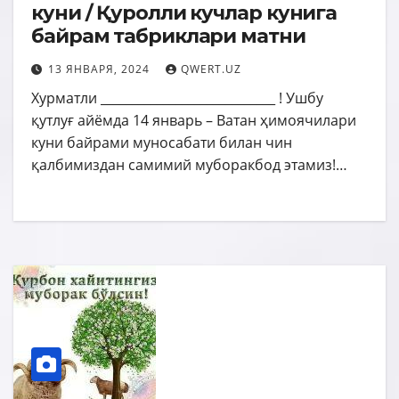
куни / Қуролли кучлар кунига
байрам табриклари матни
13 ЯНВАРЯ, 2024
QWERT.UZ
Хурматли ____________________________ ! Ушбу
қутлуғ айёмда 14 январь – Ватан ҳимоячилари
куни байрами муносабати билан чин
қалбимиздан самимий муборакбод этамиз!…