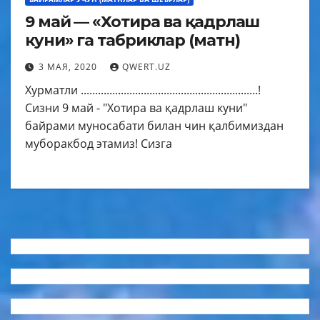
9 май — «Хотира ва қадрлаш
куни» га табриклар (матн)
3 МАЯ, 2020
QWERT.UZ
Хурматли ..............................................................!
Сизни 9 май - "Хотира ва қадрлаш куни"
байрами муносабати билан чин қалбимиздан
муборакбод этамиз! Сизга