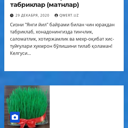
табриклар (матнлар)
29 ДЕКАБРЯ, 2020
QWERT.UZ
Сизни "Янги йил" байрами билан чин юракдан
табриклаб, хонадонингизда тинчлик,
саломатлик, хотиржамлик ва мехр-оқибат хис-
туйғулари хукмрон бўлишини тилаб қоламан!
Келгуси…