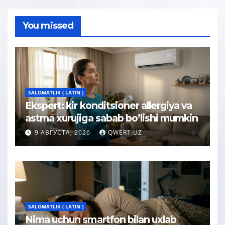
You missed
SALOMATLIK ( LATIN )
Ekspert: kir konditsioner allergiya va
astma xurujiga sabab bo’lishi mumkin
9 АВГУСТА, 2026
QWERT.UZ
SALOMATLIK ( LATIN )
Nima uchun smartfon bilan uxlab