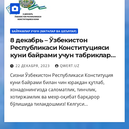
БАЙРАМЛАР УЧУН (МАТНЛАР ВА ШЕЪРЛАР)
8 декабрь – Ўзбекистон
Республикаси Конституцияси
куни байрами учун табриклар
матни
22 ДЕКАБРЯ, 2023
QWERT.UZ
Сизни Ўзбекистон Республикаси Конституция
куни байрами билан чин юракдан қутлаб,
хонадонингизда саломатлик, тинчлик,
хотиржамлик ва мехр-оқибат барқарор
бўлишида тилакдошмиз! Келгуси…