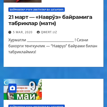
БАЙРАМЛАР УЧУН (МАТНЛАР ВА ШЕЪРЛАР)
21 март — «Наврўз» байрамига
табриклар (матн)
5 МАЯ, 2020
QWERT.UZ
Хурматли ____________________________ ! Сизни
бахорги тенгкунлик — “Навруз” байрами билан
табриклаймиз!
БАЙРАМЛАР УЧУН (МАТНЛАР ВА ШЕЪРЛАР)