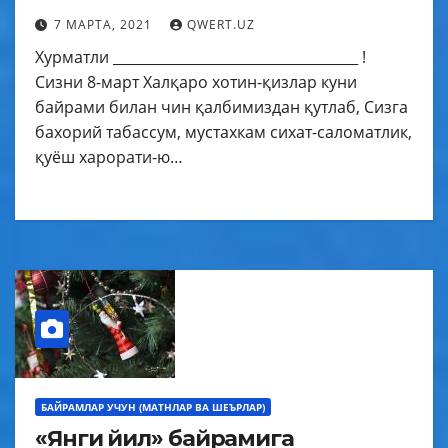
7 МАРТА, 2021
QWERT.UZ
Хурматли ___________________________________ !
Сизни 8-март Халқаро хотин-қизлар куни
байрами билан чин қалбимиздан қутлаб, Сизга
бахорий табассум, мустахкам сихат-саломатлик,
қуёш харорати-ю…
БАЙРАМЛАР УЧУН (МАТНЛАР ВА ШЕЪРЛАР)
«Янги йил» байрамига