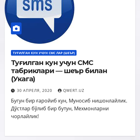
ТУҒИЛГАН КУН УЧУН СМС ЛАР (ШЕЪР)
Туғилган кун учун СМС
табриклари — шеър билан
(Укага)
30 АПРЕЛЯ, 2020
QWERT.UZ
Бугун бир ғаройиб кун, Муносиб нишонлайлик.
Дўстлар бўлиб бир бутун, Мехмонларни
чорлайлик!