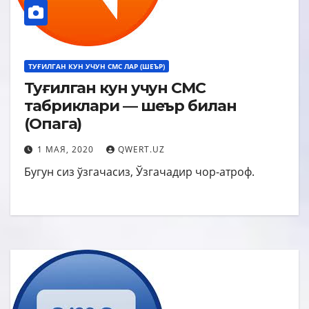
ТУҒИЛГАН КУН УЧУН СМС ЛАР (ШЕЪР)
Туғилган кун учун СМС
табриклари — шеър билан
(Опага)
1 МАЯ, 2020
QWERT.UZ
Бугун сиз ўзгачасиз, Ўзгачадир чор-атроф.