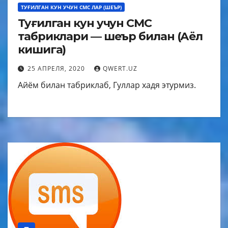
ТУҒИЛГАН КУН УЧУН СМС ЛАР (ШЕЪР)
Туғилган кун учун СМС
табриклари — шеър билан (Аёл
кишига)
25 АПРЕЛЯ, 2020
QWERT.UZ
Айём билан табриклаб, Гуллар хадя этурмиз.