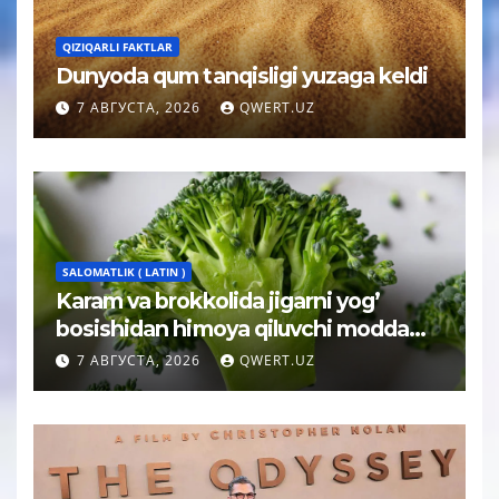
QIZIQARLI FAKTLAR
Dunyoda qum tanqisligi yuzaga keldi
7 АВГУСТА, 2026
QWERT.UZ
SALOMATLIK ( LATIN )
Karam va brokkolida jigarni yog’
bosishidan himoya qiluvchi modda
topildi
7 АВГУСТА, 2026
QWERT.UZ