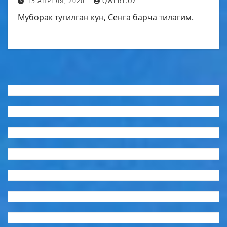
15 АПРЕЛЯ, 2020
QWERT.UZ
Муборак туғилган кун, Сенга барча тилагим.