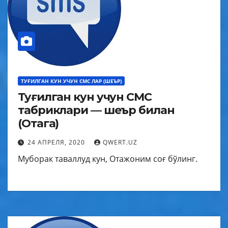
ТУҒИЛГАН КУН УЧУН СМС ЛАР (ШЕЪР)
Туғилган кун учун СМС
табриклари — шеър билан
(Отага)
24 АПРЕЛЯ, 2020
QWERT.UZ
Муборак таваллуд кун, Отажоним соғ бўлинг.