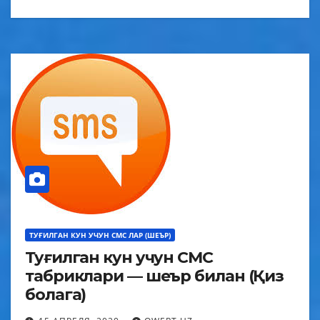
ТУҒИЛГАН КУН УЧУН СМС ЛАР (ШЕЪР)
Туғилган кун учун СМС
табриклари — шеър билан (Қиз
болага)