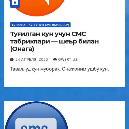
ТУҒИЛГАН КУН УЧУН СМС ЛАР (ШЕЪР)
Туғилган кун учун СМС
табриклари — шеър билан
(Онага)
24 АПРЕЛЯ, 2020
QWERT.UZ
Таваллуд кун муборак. Онажоним ушбу кун.