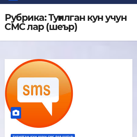
Рубрика:
Туғилган кун учун
СМС лар (шеър)
ТУҒИЛГАН КУН УЧУН СМС ЛАР (ШЕЪР)