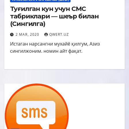
Туғилган кун учун СМС
табриклари — шеър билан
(Сингилга)
2 МАЯ, 2020
QWERT.UZ
Истаган нарсангни мухайё қилгум, Азиз
сингилжоним. номин айт фақат.