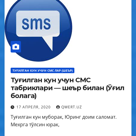
ТУҒИЛГАН КУН УЧУН СМС ЛАР (ШЕЪР)
Туғилган кун учун СМС
табриклари — шеър билан (Ўғил
болага)
17 АПРЕЛЯ, 2020
QWERT.UZ
Туғилган кун муборак, Юринг доим саломат.
Мехрга тўлсин юрак,