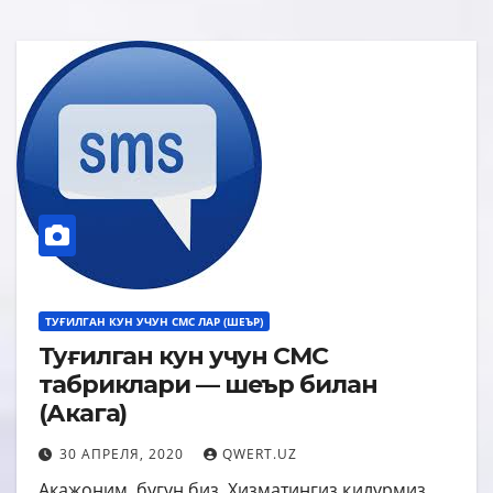
ТУҒИЛГАН КУН УЧУН СМС ЛАР (ШЕЪР)
Туғилган кун учун СМС
табриклари — шеър билан
(Акага)
30 АПРЕЛЯ, 2020
QWERT.UZ
Акажоним, бугун биз, Хизматингиз қилурмиз.