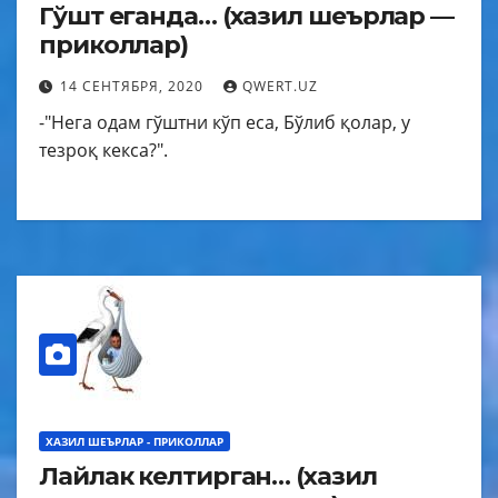
Гўшт еганда… (хазил шеърлар —
приколлар)
14 СЕНТЯБРЯ, 2020
QWERT.UZ
-"Нега одам гўштни кўп еса, Бўлиб қолар, у
тезроқ кекса?".
ХАЗИЛ ШЕЪРЛАР - ПРИКОЛЛАР
Лайлак келтирган… (хазил