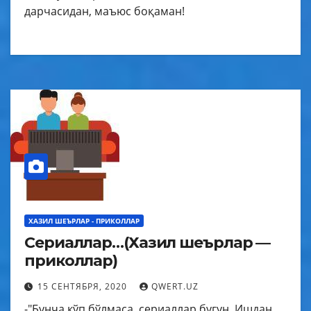
дарчасидан, маъюс боқаман!
ХАЗИЛ ШЕЪРЛАР - ПРИКОЛЛАР
Сериаллар…(Хазил шеърлар —
приколлар)
15 СЕНТЯБРЯ, 2020
QWERT.UZ
-"Бунча кўп бўлмаса, сериаллар бугун, Ишдан