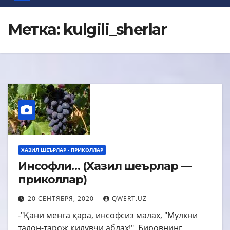
Метка:
kulgili_sherlar
ХАЗИЛ ШЕЪРЛАР - ПРИКОЛЛАР
Инсофли… (Хазил шеърлар —
приколлар)
20 СЕНТЯБРЯ, 2020
QWERT.UZ
-"Қани менга қара, инсофсиз малах, "Мулкни
талон-тарож қилувчи аблах!", Бировнинг