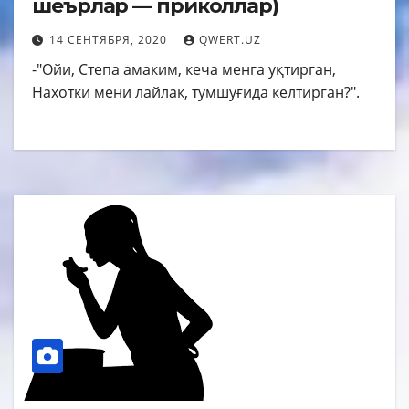
шеърлар — приколлар)
14 СЕНТЯБРЯ, 2020
QWERT.UZ
-"Ойи, Степа амаким, кеча менга уқтирган,
Нахотки мени лайлак, тумшуғида келтирган?".