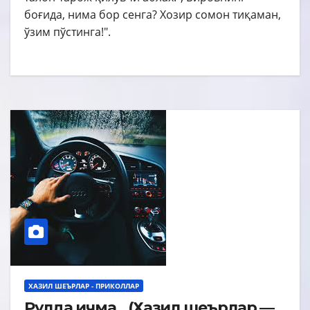
боғида, нима бор сенга? Хозир сомон тиқаман,
ўзим пўстинга!".
ХАЗИЛ ШЕЪРЛАР - ПРИКОЛЛАР
Рулда ичма…(Хазил шеърлар —