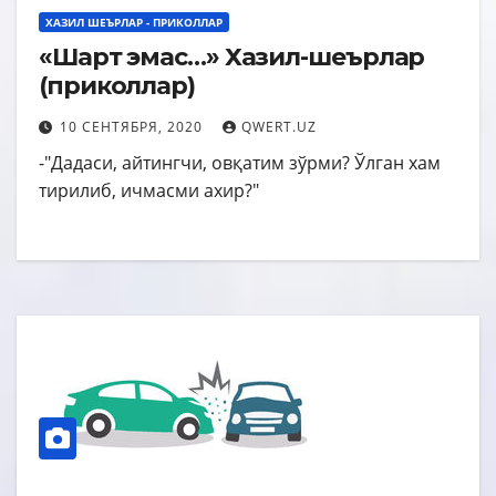
ХАЗИЛ ШЕЪРЛАР - ПРИКОЛЛАР
«Шарт эмас…» Хазил-шеърлар
(приколлар)
10 СЕНТЯБРЯ, 2020
QWERT.UZ
-"Дадаси, айтингчи, овқатим зўрми? Ўлган хам
тирилиб, ичмасми ахир?"