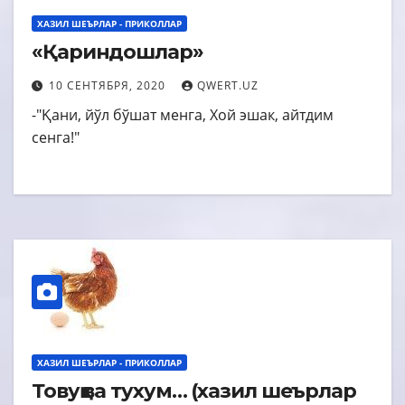
ХАЗИЛ ШЕЪРЛАР - ПРИКОЛЛАР
«Қариндошлар»
10 СЕНТЯБРЯ, 2020
QWERT.UZ
-"Қани, йўл бўшат менга, Хой эшак, айтдим
сенга!"
ХАЗИЛ ШЕЪРЛАР - ПРИКОЛЛАР
Товуқ ва тухум… (хазил шеърлар