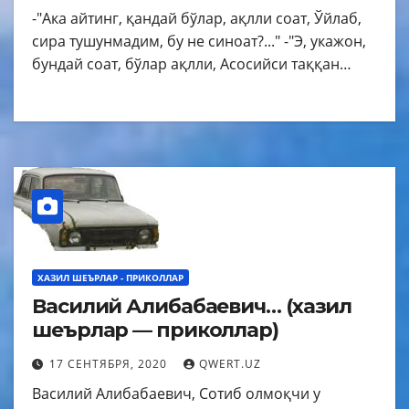
-"Ака айтинг, қандай бўлар, ақлли соат, Ўйлаб,
сира тушунмадим, бу не синоат?..." -"Э, укажон,
бундай соат, бўлар ақлли, Асосийси таққан…
ХАЗИЛ ШЕЪРЛАР - ПРИКОЛЛАР
Василий Алибабаевич… (хазил
шеърлар — приколлар)
17 СЕНТЯБРЯ, 2020
QWERT.UZ
Василий Алибабаевич, Сотиб олмоқчи у