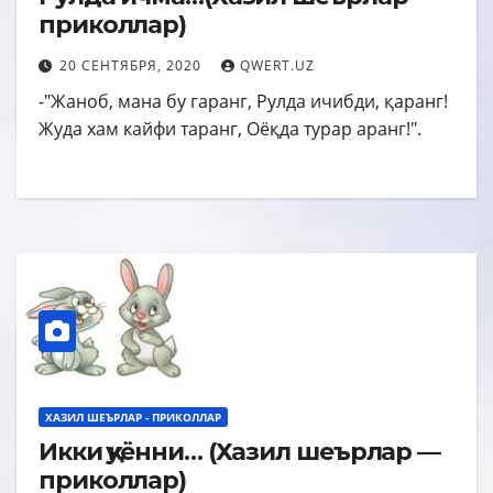
приколлар)
20 СЕНТЯБРЯ, 2020
QWERT.UZ
-"Жаноб, мана бу гаранг, Рулда ичибди, қаранг!
Жуда хам кайфи таранг, Оёқда турар аранг!".
ХАЗИЛ ШЕЪРЛАР - ПРИКОЛЛАР
Икки қуённи… (Хазил шеърлар —
приколлар)