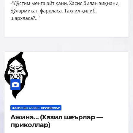
-"Дўстим менга айт қани, Хасис билан зиқнани,
Бўлармикан фарқласа, Тахлил қилиб,
шархласа?..."
ХАЗИЛ ШЕЪРЛАР - ПРИКОЛЛАР
Ажина… (Хазил шеърлар —
приколлар)