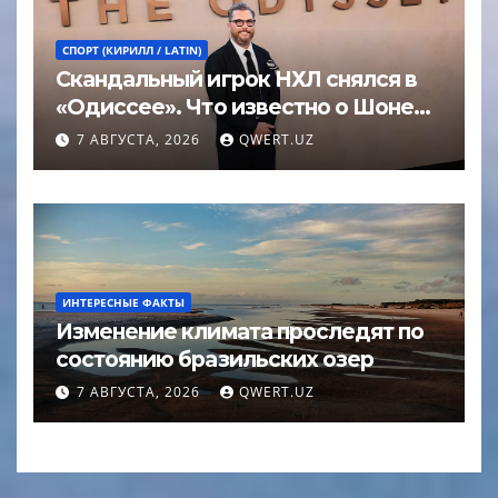
СПОРТ (КИРИЛЛ / LATIN)
Скандальный игрок НХЛ снялся в
«Одиссее». Что известно о Шоне
Эйвери
7 АВГУСТА, 2026
QWERT.UZ
ИНТЕРЕСНЫЕ ФАКТЫ
Изменение климата проследят по
состоянию бразильских озер
7 АВГУСТА, 2026
QWERT.UZ