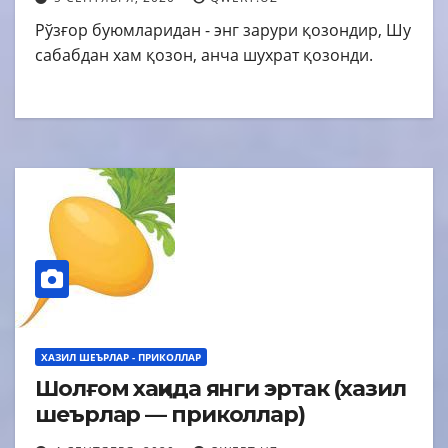
Рўзғор буюмларидан - энг зарури қозондир, Шу
сабабдан хам қозон, анча шухрат қозонди.
ХАЗИЛ ШЕЪРЛАР - ПРИКОЛЛАР
Шолғом хақида янги эртак (хазил
шеърлар — приколлар)