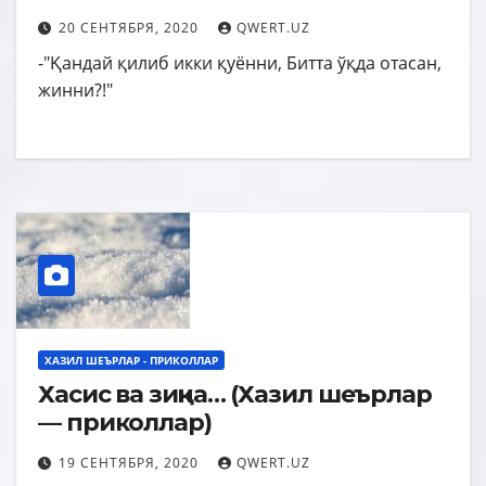
20 СЕНТЯБРЯ, 2020
QWERT.UZ
-"Қандай қилиб икки қуённи, Битта ўқда отасан,
жинни?!"
ХАЗИЛ ШЕЪРЛАР - ПРИКОЛЛАР
Хасис ва зиқна… (Хазил шеърлар
— приколлар)
19 СЕНТЯБРЯ, 2020
QWERT.UZ