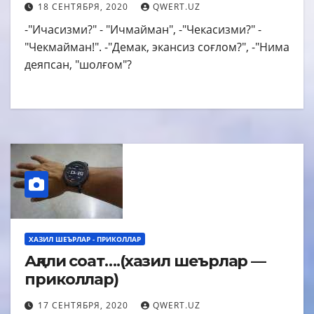
18 СЕНТЯБРЯ, 2020
QWERT.UZ
-"Ичасизми?" - "Ичмайман", -"Чекасизми?" -
"Чекмайман!". -"Демак, экансиз соғлом?", -"Нима
деяпсан, "шолғом"?
ХАЗИЛ ШЕЪРЛАР - ПРИКОЛЛАР
Ақлли соат….(хазил шеърлар —
приколлар)
17 СЕНТЯБРЯ, 2020
QWERT.UZ