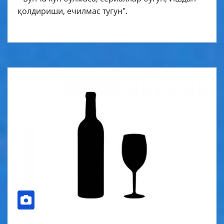
қолдириши, ечилмас тугун".