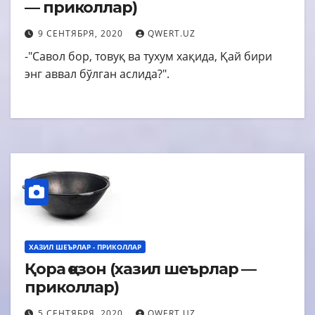
— приколлар)
9 СЕНТЯБРЯ, 2020
QWERT.UZ
-"Савол бор, товуқ ва тухум хақида, Қай бири
энг аввал бўлган аслида?".
ХАЗИЛ ШЕЪРЛАР - ПРИКОЛЛАР
Қора қозон (хазил шеърлар —
приколлар)
5 СЕНТЯБРЯ, 2020
QWERT.UZ