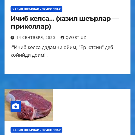
ХАЗИЛ ШЕЪРЛАР - ПРИКОЛЛАР
Ичиб келса… (хазил шеърлар —
приколлар)
14 СЕНТЯБРЯ, 2020
QWERT.UZ
-"Ичиб келса дадамни ойим, "Ер ютсин" деб
койийди доим!".
ХАЗИЛ ШЕЪРЛАР - ПРИКОЛЛАР