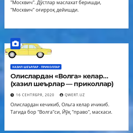
"Москвич". Дўстлар маслахат беришди,
"Москвич" оғирроқ дейишди.
ХАЗИЛ ШЕЪРЛАР - ПРИКОЛЛАР
Олислардан «Волга» келар…
(хазил шеърлар — приколлар)
16 СЕНТЯБРЯ, 2020
QWERT.UZ
Олислардан кечикиб, Ольга келар ичикиб.
Тагида бор "Волга"си, Йўқ "право", маскаси.