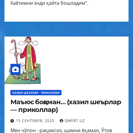
Хаётимни энди қайта бошладим".
ХАЗИЛ ШЕЪРЛАР - ПРИКОЛЛАР
Маъюс боқаман… (хазил шеърлар
— приколлар)
15 СЕНТЯБРЯ, 2020
QWERT.UZ
Мен чўпон - рақамсиз, шамни ёқаман, Ўтов