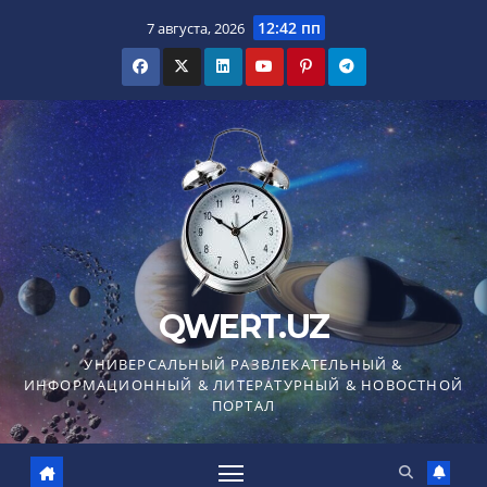
Перейти
12:42 пп
7 августа, 2026
к
содержимому
QWERT.UZ
УНИВЕРСАЛЬНЫЙ РАЗВЛЕКАТЕЛЬНЫЙ &
ИНФОРМАЦИОННЫЙ & ЛИТЕРАТУРНЫЙ & НОВОСТНОЙ
ПОРТАЛ