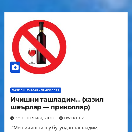
ХАЗИЛ ШЕЪРЛАР - ПРИКОЛЛАР
Ичишни ташладим… (хазил
шеърлар — приколлар)
15 СЕНТЯБРЯ, 2020
QWERT.UZ
-"Мен ичишни шу бугундан ташладим,