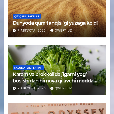
QIZIQARLI FAKTLAR
Dunyoda qum tanqisligi yuzaga keldi
7 АВГУСТА, 2026
QWERT.UZ
SALOMATLIK ( LATIN )
Karam va brokkolida jigarni yog’
bosishidan himoya qiluvchi modda
topildi
7 АВГУСТА, 2026
QWERT.UZ