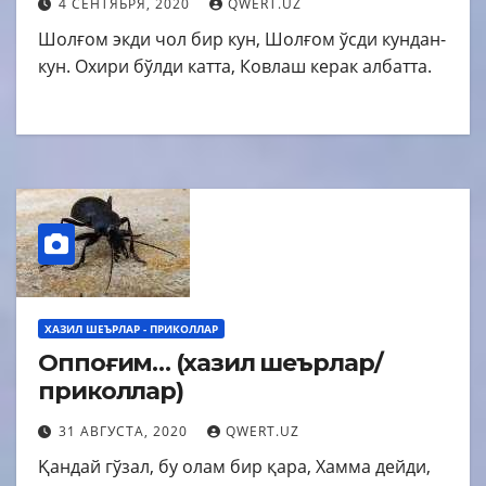
4 СЕНТЯБРЯ, 2020
QWERT.UZ
Шолғом экди чол бир кун, Шолғом ўсди кундан-
кун. Охири бўлди катта, Ковлаш керак албатта.
ХАЗИЛ ШЕЪРЛАР - ПРИКОЛЛАР
Оппоғим… (хазил шеърлар/
приколлар)
31 АВГУСТА, 2020
QWERT.UZ
Қандай гўзал, бу олам бир қара, Хамма дейди,