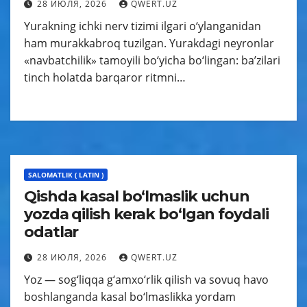
28 ИЮЛЯ, 2026
QWERT.UZ
Yurakning ichki nerv tizimi ilgari o‘ylanganidan
ham murakkabroq tuzilgan. Yurakdagi neyronlar
«navbatchilik» tamoyili bo‘yicha bo‘lingan: ba’zilari
tinch holatda barqaror ritmni…
SALOMATLIK ( LATIN )
Qishda kasal bo‘lmaslik uchun
yozda qilish kerak bo‘lgan foydali
odatlar
28 ИЮЛЯ, 2026
QWERT.UZ
Yoz — sog‘liqqa g‘amxo‘rlik qilish va sovuq havo
boshlanganda kasal bo‘lmaslikka yordam