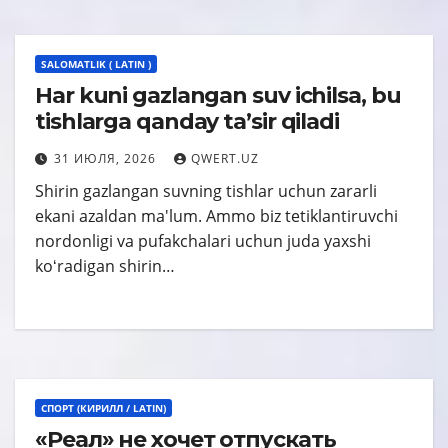
SALOMATLIK ( LATIN )
Har kuni gazlangan suv ichilsa, bu
tishlarga qanday ta’sir qiladi
31 ИЮЛЯ, 2026
QWERT.UZ
Shirin gazlangan suvning tishlar uchun zararli
ekani azaldan ma'lum. Ammo biz tetiklantiruvchi
nordonligi va pufakchalari uchun juda yaxshi
koʻradigan shirin…
СПОРТ (КИРИЛЛ / LATIN)
«Реал» не хочет отпускать