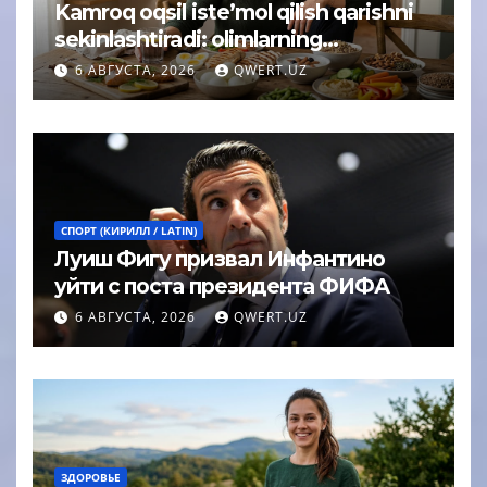
Kamroq oqsil iste’mol qilish qarishni
sekinlashtiradi: olimlarning
kutilmagan xulosasi
6 АВГУСТА, 2026
QWERT.UZ
СПОРТ (КИРИЛЛ / LATIN)
Луиш Фигу призвал Инфантино
уйти с поста президента ФИФА
6 АВГУСТА, 2026
QWERT.UZ
ЗДОРОВЬЕ