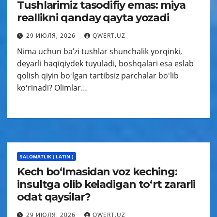
Tushlarimiz tasodifiy emas: miya
reallikni qanday qayta yozadi
29 ИЮЛЯ, 2026
QWERT.UZ
Nima uchun baʼzi tushlar shunchalik yorqinki,
deyarli haqiqiydek tuyuladi, boshqalari esa eslab
qolish qiyin boʻlgan tartibsiz parchalar boʻlib
koʻrinadi? Olimlar…
SALOMATLIK ( LATIN )
Kech bo‘lmasidan voz keching:
insultga olib keladigan to‘rt zararli
odat qaysilar?
29 ИЮЛЯ, 2026
QWERT.UZ