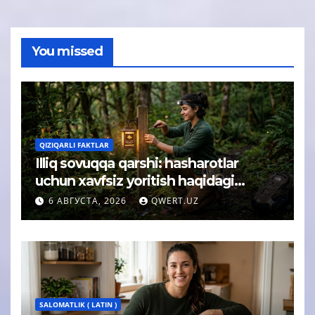
You missed
QIZIQARLI FAKTLAR
Illiq sovuqqa qarshi: hasharotlar
uchun xavfsiz yoritish haqidagi
tushuncha afsonasi yoʻq qilindi
6 АВГУСТА, 2026
QWERT.UZ
SALOMATLIK ( LATIN )