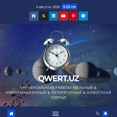
Перейти
9:20 пп
6 августа, 2026
к
содержимому
QWERT.UZ
УНИВЕРСАЛЬНЫЙ РАЗВЛЕКАТЕЛЬНЫЙ &
ИНФОРМАЦИОННЫЙ & ЛИТЕРАТУРНЫЙ & НОВОСТНОЙ
ПОРТАЛ