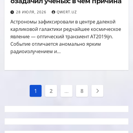
озадачил ученых: в чем причина
28 ИЮЛЯ, 2026
QWERT.UZ
Астрономы зафиксировали в центре далекой
карликовой галактики редчайшее космическое
явление — оптический транзиент AT2019ijn.
Событие отличается аномально ярким
радиоизлучением и…
Пагинация
1
2
…
8
записей