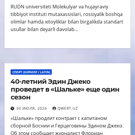
RUDN universiteti Molekulyar va hujayraviy
tibbiyot instituti mutaxassislari, rossiyalik boshqa
olimlar hamda xitoyliklar bilan birgalikda standart
usullar bilan deyarli davolab…
СПОРТ (КИРИЛЛ / LATIN)
40-летний Эдин Джеко
проведет в «Шальке» еще один
сезон
30 ИЮЛЯ, 2026
QWERT.UZ
«Шальке» продлит контракт с капитаном
сборной Боснии и Герцеговины Эдином Джеко.
Об этом сообщает журналист Флориан