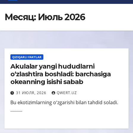
Месяц:
Июль 2026
QIZIQARLI FAKTLAR
Akulalar yangi hududlarni
oʻzlashtira boshladi: barchasiga
okeanning isishi sabab
31 ИЮЛЯ, 2026
QWERT.UZ
Bu ekotizimlarning oʻzgarishi bilan tahdid soladi.
..........