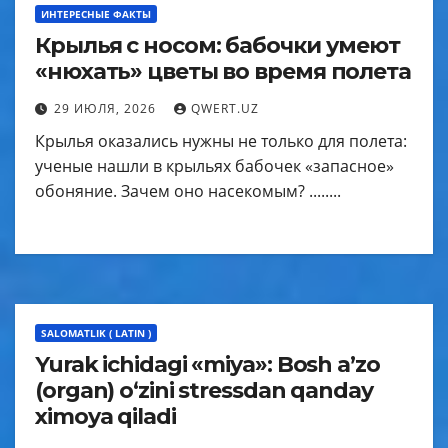
ИНТЕРЕСНЫЕ ФАКТЫ
Крылья с носом: бабочки умеют
«нюхать» цветы во время полета
29 ИЮЛЯ, 2026
QWERT.UZ
Крылья оказались нужны не только для полета:
ученые нашли в крыльях бабочек «запасное»
обоняние. Зачем оно насекомым? ........
SALOMATLIK ( LATIN )
Yurak ichidagi «miya»: Bosh a’zo
(organ) o‘zini stressdan qanday
ximoya qiladi